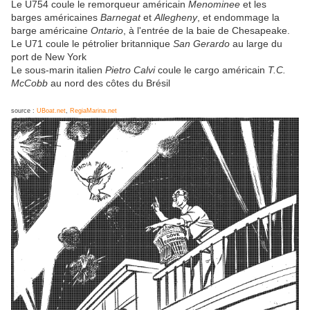
Le U754 coule le remorqueur américain
Menominee
et les
barges américaines
Barnegat
et
Allegheny
, et endommage la
barge américaine
Ontario
, à l'entrée de la baie de Chesapeake.
Le U71 coule le pétrolier britannique
San Gerardo
au large du
port de New York
Le sous-marin italien
Pietro Calvi
coule le cargo américain
T.C.
McCobb
au nord des côtes du Brésil
source :
UBoat.net
,
RegiaMarina.net