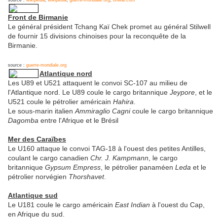
Front de Birmanie
Le général président Tchang Kaï Chek promet au général Stilwell
de fournir 15 divisions chinoises pour la reconquête de la
Birmanie.
source :
guerre-mondiale.org
Atlantique nord
Les U89 et U521 attaquent le convoi SC-107 au milieu de
l'Atlantique nord. Le U89 coule le cargo britannique
Jeypore
, et le
U521 coule le pétrolier américain
Hahira
.
Le sous-marin italien
Ammiraglio Cagni
coule le cargo britannique
Dagomba
entre l'Afrique et le Brésil
Mer des Caraïbes
Le U160 attaque le convoi TAG-18 à l'ouest des petites Antilles,
coulant le cargo canadien
Chr. J. Kampmann
, le cargo
britannique
Gypsum Empress
, le pétrolier panaméen
Leda
et le
pétrolier norvégien
Thorshavet
.
Atlantique sud
Le U181 coule le cargo américain
East Indian
à l'ouest du Cap,
en Afrique du sud.