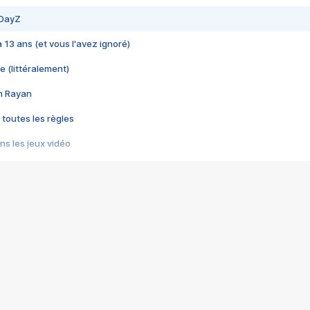
 DayZ
 a 13 ans (et vous l'avez ignoré)
e (littéralement)
im Rayan
 toutes les règles
s les jeux vidéo
us choquant de Rockstar ? - Le scandale BULLY
e plus moche de Steam
du RÊVE tourne au CAUCHEMAR
pendant 8 heures
it… à tort
umiliés par un jeu vidéo