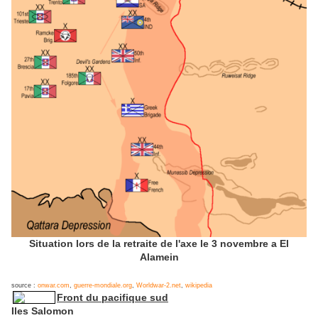
Situation lors de la retraite de l'axe le 3 novembre a El
Alamein
source :
onwar.com
,
guerre-mondiale.org
,
Worldwar-2.net
,
wikipedia
Front du pacifique sud
Iles Salomon