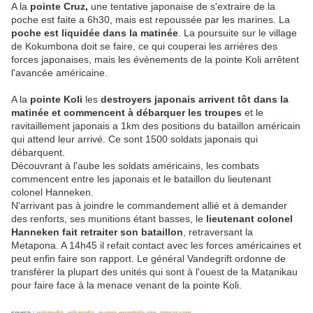
A la
pointe Cruz,
une tentative japonaise de s'extraire de la
poche est faite a 6h30, mais est repoussée par les marines. La
poche est liquidée dans la matinée
. La poursuite sur le village
de Kokumbona doit se faire, ce qui couperai les arrières des
forces japonaises, mais les évènements de la pointe Koli arrêtent
l'avancée américaine.
A la
pointe Koli
les
destroyers japonais arrivent tôt dans la
matinée et commencent à débarquer les troupes
et le
ravitaillement japonais a 1km des positions du bataillon américain
qui attend leur arrivé. Ce sont 1500 soldats japonais qui
débarquent.
Découvrant à l'aube les soldats américains, les combats
commencent entre les japonais et le bataillon du lieutenant
colonel Hanneken.
N'arrivant pas à joindre le commandement allié et à demander
des renforts, ses munitions étant basses, le
lieutenant colonel
Hanneken fait retraiter son bataillon
, retraversant la
Metapona. A 14h45 il refait contact avec les forces américaines et
peut enfin faire son rapport. Le général Vandegrift ordonne de
transférer la plupart des unités qui sont à l'ouest de la Matanikau
pour faire face à la menace venant de la pointe Koli.
source :
wikipedia
,
wikipedia
,
guerre-mondiale.org
,
onwar.com