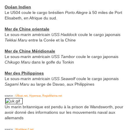
Océan Indien
Le U504 coule le cargo brésilien
Porto Alegre
à 50 miles de Port
Elisabeth, en Afrique du sud.
Mer de Chine orientale
Le sous-marin américain
USS Haddock
coule le cargo japonais
Tekkai Maru
entre la Corée et la Chine
Mer de Chine Méridionale
Le sous-marin américain
USS Tambor
coule le cargo japonais
Chikugo Maru
dans le golfe du Tonkin
Mer des Philippines
Le sous-marin américain
USS Seawolf
coule le cargo japonais
Sagami Maru
au large de Davao, aux Philippines
source :
UBoat.net
,
Hyperwar
,
RegiaMarina.net
Un marin britannique est pendu à la prison de Wandsworth, pour
avoir donné des informations sur les mouvements naval aux
allemands
source :
Worldwar-2.net