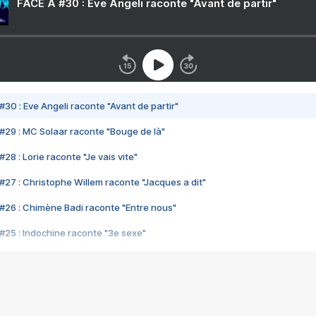
FACE A #30 : Eve Angeli raconte "Avant de partir"
#30 : Eve Angeli raconte "Avant de partir"
#29 : MC Solaar raconte "Bouge de là"
28 : Lorie raconte "Je vais vite"
#27 : Christophe Willem raconte "Jacques a dit"
#26 : Chimène Badi raconte "Entre nous"
#25 : Indochine raconte "3e sexe"
#24 : Zaho raconte "C'est chelou"
#23 : Patrick Bruel raconte "Au café des délices"
#22 : Kyo raconte "Le chemin"