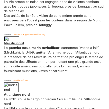
La VIe armée chinoise est engagée dans de violents combats
avec les troupes japonaises à Hopong, près de Taunggyi, au sud
de Mandalay.
Des unités de la 49e division de cette même armée sont
envoyées vers l'ouest pour les contenir dans la région de Mong
Pawn-Loilem, près de Taunggyi.
source :
onwar.com
,
guerre-mondiale.org
Mer du nord
Le
premier sous-marin ravitailleur
, surnommé "vache a lait"
(Milchkuh), le U459,
quitte l'Allemagne
pour l'Atlantique nord.
la présence de ces ravitailleurs permet de prolonger le temps de
patrouille des UBoats en mer, permettant une plus grande action
sur la côte américains ou d'aller plus loin au sud, en leur
fournissant munitions, vivres et carburant.
source :
Worldwar-2.net
Atlantique nord
Le U201 coule le cargo norvégien
Bris
au milieu de l'Atlantique
nord
Le U84 coule le cargo panaméen
Chenango
au sud du cap