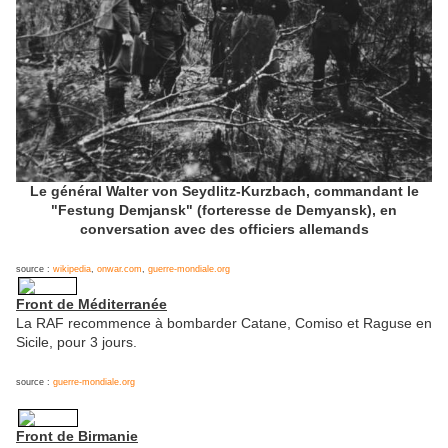
Le général Walter von Seydlitz-Kurzbach, commandant le
"Festung Demjansk" (forteresse de Demyansk), en
conversation avec des officiers allemands
source :
wikipedia
,
onwar.com
,
guerre-mondiale.org
Front de Méditerranée
La RAF recommence à bombarder Catane, Comiso et Raguse en
Sicile, pour 3 jours.
source :
guerre-mondiale.org
Front de Birmanie