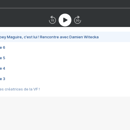
bey Maguire, c'est lui ! Rencontre avec Damien Witecka
e 6
e 5
e 4
e 3
s créatrices de la VF !
e 2
e 1
e Mektoub My Love arrive enfin ! Rencontre avec Shaïn Boumedine et Sal