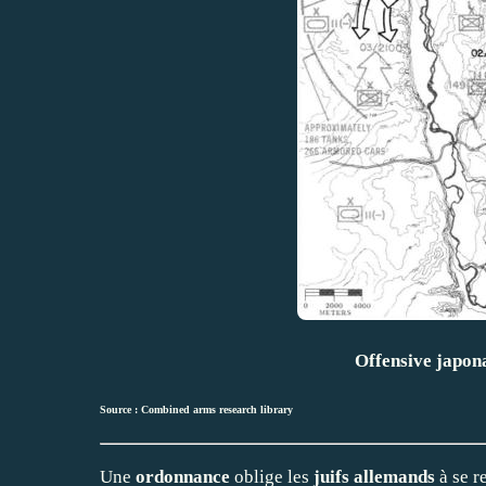
Offensive japona
Source :
Combined arms research library
Une
ordonnance
oblige les
juifs allemands
à se r