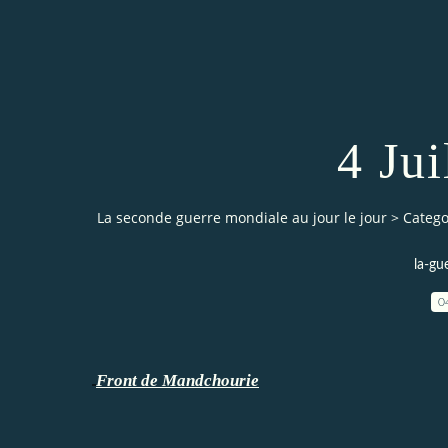
4 Jui
La seconde guerre mondiale au jour le jour
>
Catego
la-gu
0
Front de Mandchourie