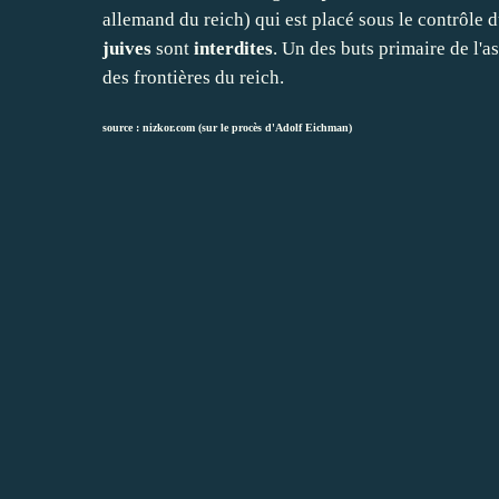
allemand du reich) qui est placé sous le contrôle du
juives
sont
interdites
. Un des buts primaire de l'a
des frontières du reich.
source :
nizkor.com (sur le procès d'Adolf Eichman)