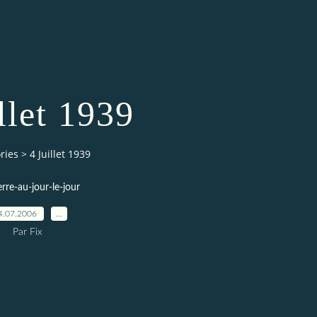
llet 1939
ries
>
4 Juillet 1939
erre-au-jour-le-jour
4.07.2006
…
Par Fix