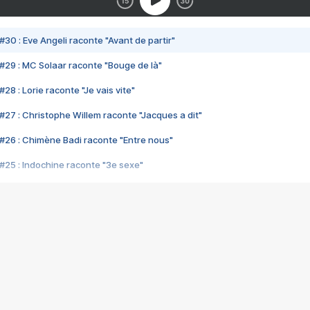
#30 : Eve Angeli raconte "Avant de partir"
#29 : MC Solaar raconte "Bouge de là"
28 : Lorie raconte "Je vais vite"
#27 : Christophe Willem raconte "Jacques a dit"
#26 : Chimène Badi raconte "Entre nous"
#25 : Indochine raconte "3e sexe"
#24 : Zaho raconte "C'est chelou"
#23 : Patrick Bruel raconte "Au café des délices"
#22 : Kyo raconte "Le chemin"
#21 : Nolwenn Leroy raconte "Cassé"
#20 : Patrick Hernandez raconte "Born to be alive"