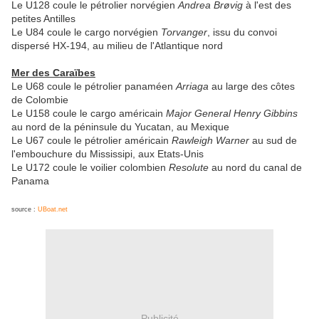
Le U128 coule le pétrolier norvégien
Andrea Brøvig
à l'est des
petites Antilles
Le U84 coule le cargo norvégien
Torvanger
, issu du convoi
dispersé HX-194, au milieu de l'Atlantique nord
Mer des Caraïbes
Le U68 coule le pétrolier panaméen
Arriaga
au large des côtes
de Colombie
Le U158 coule le cargo américain
Major General Henry Gibbins
au nord de la péninsule du Yucatan, au Mexique
Le U67 coule le pétrolier américain
Rawleigh Warner
au sud de
l'embouchure du Mississipi, aux Etats-Unis
Le U172 coule le voilier colombien
Resolute
au nord du canal de
Panama
source :
UBoat.net
Publicité