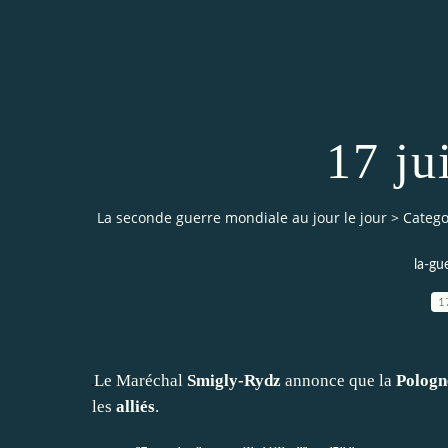
17 ju
La seconde guerre mondiale au jour le jour
>
Catego
la-gu
1
Le Maréchal
Smigly-Rydz
annonce que la
Polog
les
alliés
.