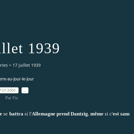
illet 1939
ries
>
17 juillet 1939
erre-au-jour-le-jour
7.07.2006
…
Par Fix
ne
se
battra
si l'
Allemagne prend Dantzig
,
même
si c'
est sans