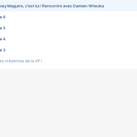
bey Maguire, c'est lui ! Rencontre avec Damien Witecka
e 6
e 5
e 4
e 3
s créatrices de la VF !
e 2
e 1
e Mektoub My Love arrive enfin ! Rencontre avec Shaïn Boumedine et Sal
i : après Toni en famille
elle réalise le bouleversant Dites lui que je l'aime
ais ! Rencontre autour de Vie privée de Rebecca Zlotowski