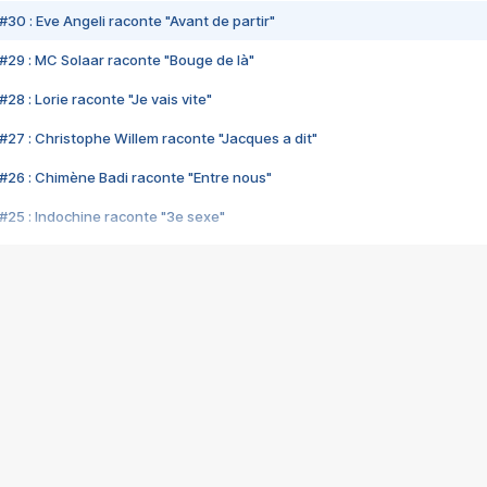
#30 : Eve Angeli raconte "Avant de partir"
#29 : MC Solaar raconte "Bouge de là"
28 : Lorie raconte "Je vais vite"
#27 : Christophe Willem raconte "Jacques a dit"
#26 : Chimène Badi raconte "Entre nous"
#25 : Indochine raconte "3e sexe"
#24 : Zaho raconte "C'est chelou"
#23 : Patrick Bruel raconte "Au café des délices"
#22 : Kyo raconte "Le chemin"
#21 : Nolwenn Leroy raconte "Cassé"
#20 : Patrick Hernandez raconte "Born to be alive"
#19 : Lorie raconte "Près de moi"