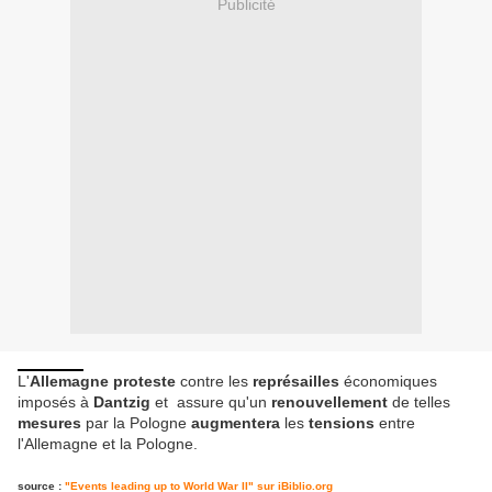
Publicité
L'
Allemagne proteste
contre les
représailles
économiques
imposés à
Dantzig
et assure qu'un
renouvellement
de telles
mesures
par la Pologne
augmentera
les
tensions
entre
l'Allemagne et la Pologne.
source :
"Events leading up to World War II" sur iBiblio.org