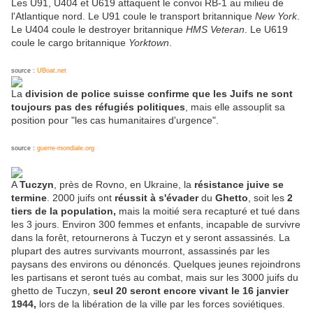
Les U91, U404 et U619 attaquent le convoi RB-1 au milieu de
l'Atlantique nord. Le U91 coule le transport britannique
New York
.
Le U404 coule le destroyer britannique
HMS Veteran
. Le U619
coule le cargo britannique
Yorktown
.
source :
UBoat.net
La
division de police suisse confirme que les Juifs ne sont
toujours pas des réfugiés politiques
, mais elle assouplit sa
position pour "les cas humanitaires d'urgence".
source :
guerre-mondiale.org
A
Tuczyn
, près de Rovno, en Ukraine, la
résistance juive se
termine
. 2000 juifs ont
réussit à s'évader
du
Ghetto
, soit les
2
tiers de la population,
mais la moitié sera recapturé et tué dans
les 3 jours. Environ 300 femmes et enfants, incapable de survivre
dans la forêt, retournerons à Tuczyn et y seront assassinés. La
plupart des autres survivants mourront, assassinés par les
paysans des environs ou dénoncés. Quelques jeunes rejoindrons
les partisans et seront tués au combat, mais sur les 3000 juifs du
ghetto de Tuczyn,
seul 20 seront encore vivant le 16 janvier
1944,
lors de la libération de la ville par les forces soviétiques.