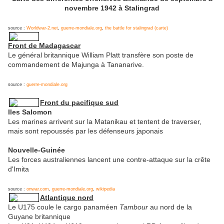
novembre 1942 à Stalingrad
source :
Worldwar-2.net
,
guerre-mondiale.org
,
the battle for stalingrad (carte)
Front de Madagascar
Le général britannique William Platt transfère son poste de
commandement de Majunga à Tananarive.
source :
guerre-mondiale.org
Front du pacifique sud
Iles Salomon
Les marines arrivent sur la Matanikau et tentent de traverser,
mais sont repoussés par les défenseurs japonais
Nouvelle-Guinée
Les forces australiennes lancent une contre-attaque sur la crête
d'Imita
source :
onwar.com
,
guerre-mondiale.org
,
wikipedia
Atlantique nord
Le U175 coule le cargo panaméen
Tambour
au nord de la
Guyane britannique