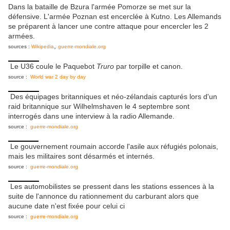
Dans la bataille de Bzura l'armée Pomorze se met sur la
défensive. L'armée Poznan est encerclée à Kutno. Les Allemands
se préparent à lancer une contre attaque pour encercler les 2
armées.
,
sources :
Wikipedia
guerre-mondiale.org
Le U36 coule le Paquebot
Truro
par torpille et canon.
source :
World war 2 day by day
Des équipages britanniques et néo-zélandais capturés lors d'un
raid britannique sur Wilhelmshaven le 4 septembre sont
interrogés dans une interview à la radio Allemande.
source :
guerre-mondiale.org
Le gouvernement roumain accorde l'asile aux réfugiés polonais,
mais les militaires sont désarmés et internés.
source :
guerre-mondiale.org
Les automobilistes se pressent dans les stations essences à la
suite de l'annonce du rationnement du carburant alors que
aucune date n'est fixée pour celui ci
source :
guerre-mondiale.org