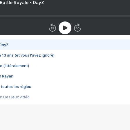
 Battle Royale - DayZ
 DayZ
 a 13 ans (et vous l'avez ignoré)
e (littéralement)
im Rayan
 toutes les règles
s les jeux vidéo
us choquant de Rockstar ? - Le scandale BULLY
e plus moche de Steam
du RÊVE tourne au CAUCHEMAR