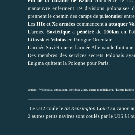
Fin de la bataille de Bzura
commencé le 12. L
manœuvre enferment 19 divisions polonaises d
prennent le chemin des camps de
prisonnier
entre
Les
IIIe et Xe armées
commencent à
attaquer Va
L'armée
Soviétique
a
pénétré
de
100km
en Pol
Litovsk
et
Vilnius
en Pologne Orientale.
L'armée Soviétique et l'armée Allemande font une 
Des membres des services secrets Polonais aya
Enigma quittent la Pologne pour Paris.
,
sources :
Wikipedia
onwar.com
,
Worldwar-2.net
,
guerre-mondiale.org
,
"Events leading 
Le U32 coule le
SS Kensington Court
au canon au
2 autres petits navires sont coulés par le U35 à l'o