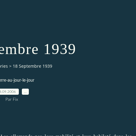
tembre 1939
ries
>
18 Septembre 1939
erre-au-jour-le-jour
8.09.2006
…
Par Fix