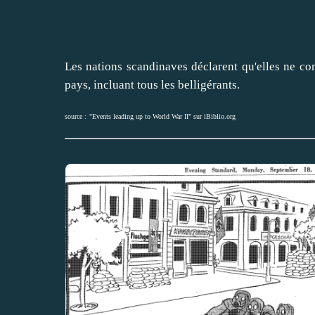
Les nations scandinaves déclarent qu'elles ne co
pays, incluant tous les belligérants.
source :
"Events leading up to World War II" sur iBiblio.org