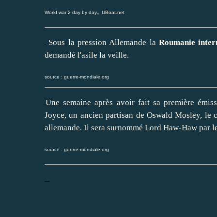
,
World war 2 day by day
UBoat.net
Sous la pression Allemande la
Roumanie inte
demandé l'asile la veille.
source :
guerre-mondiale.org
Une semaine après avoir fait sa première émiss
Joyce, un ancien partisan de Oswald Mosley, le ch
allemande. Il sera surnommé Lord Haw-Haw par le
source :
guerre-mondiale.org