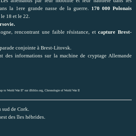
es allemands par leur mobilité et leur habileté dans les
ans la 1ere grande nasse de la guerre.
170 000 Polonais
 le 18 et le 22.
rsovie.
ogne, rencontrant une faible résistance, et
capture Brest-
parade conjointe à Brest-Litovsk.
nt des informations sur la machine de cryptage Allemande
up to World War II" sur iBiblio.org
,
Chronologie of World War II
 sud de Cork.
uest des îles hébrides.