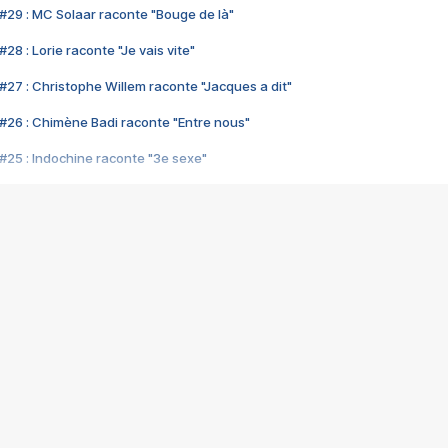
#29 : MC Solaar raconte "Bouge de là"
28 : Lorie raconte "Je vais vite"
#27 : Christophe Willem raconte "Jacques a dit"
#26 : Chimène Badi raconte "Entre nous"
#25 : Indochine raconte "3e sexe"
#24 : Zaho raconte "C'est chelou"
#23 : Patrick Bruel raconte "Au café des délices"
#22 : Kyo raconte "Le chemin"
#21 : Nolwenn Leroy raconte "Cassé"
#20 : Patrick Hernandez raconte "Born to be alive"
#19 : Lorie raconte "Près de moi"
#18 : Michael Jones raconte "A nos actes manqués" (avec Jean-Jacque
#17 : Khaled raconte "Aïcha"