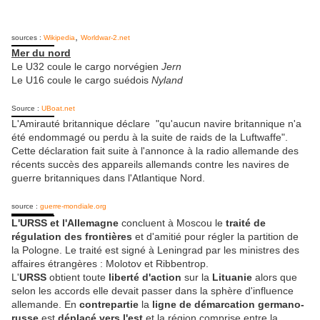
,
sources :
Wikipedia
Worldwar-2.net
Mer du nord
Le U32 coule le cargo norvégien
Jern
Le U16 coule le cargo suédois
Nyland
Source :
UBoat.net
L'Amirauté britannique déclare "qu'aucun navire britannique n'a
été endommagé ou perdu à la suite de raids de la Luftwaffe".
Cette déclaration fait suite à l'annonce à la radio allemande des
récents succès des appareils allemands contre les navires de
guerre britanniques dans l'Atlantique Nord.
source :
guerre-mondiale.org
L'URSS et l'Allemagne
concluent à Moscou le
traité de
régulation des frontières
et d'amitié pour régler la partition de
la Pologne. Le traité est signé à Leningrad par les ministres des
affaires étrangères : Molotov et Ribbentrop.
L'
URSS
obtient toute
liberté d'action
sur la
Lituanie
alors que
selon les accords elle devait passer dans la sphère d'influence
allemande. En
contrepartie
la
ligne de démarcation germano-
russe
est
déplacé vers l'est
et la région comprise entre la