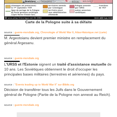
Carte de la Pologne suite à sa défaite
source :
guerre-mondiale.org
,
Chronologie of World War II
,
Atlas-Historique.net (carte)
M. Argeotoianu devient premier ministre en remplacement du
général Argesanu.
source :
guerre-mondiale.org
L
'URSS et l'Estonie
signent un
traité d'assistance mutuelle
de
10 ans. Les Soviétiques obtiennent le droit d'occuper les
principales bases militaires (terrestres et aériennes) du pays.
source :
"Events leading up to World War II" sur iBiblio.org
Décision de transférer tous les Juifs dans le Gouvernement
général de Pologne (Partie de la Pologne non annexé au Reich).
source :
guerre-mondiale.org