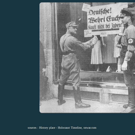
sources :
History place - Holocaust Timeline
,
onwar.com