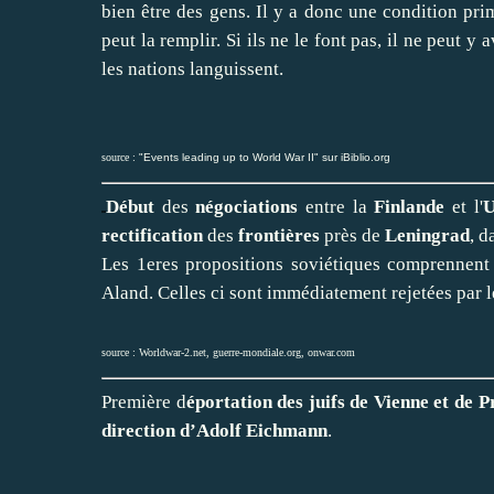
bien être des gens. Il y a donc une condition pri
peut la remplir. Si ils ne le font pas, il ne peut 
les nations languissent.
source :
"Events leading up to World War II" sur iBiblio.org
Début
des
négociations
entre la
Finlande
et l'
rectification
des
frontières
près de
Leningrad
, d
Les 1eres propositions soviétiques comprennent un
Aland. Celles ci sont immédiatement rejetées par l
source :
Worldwar-2.net
,
guerre-mondiale.org
,
onwar.com
Première d
éportation des juifs de Vienne et de 
direction d’Adolf Eichmann
.