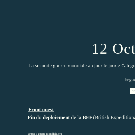
12 Oc
La seconde guerre mondiale au jour le jour
>
Catego
la-gu
1
Front ouest
Fin
du
déploiement
de la
BEF
(British Expedition
source :
guerre-mondiale.org