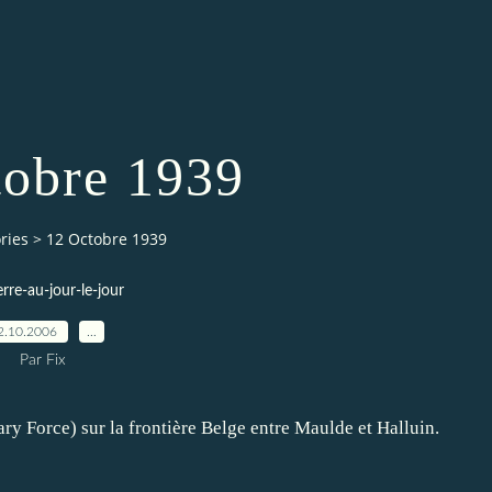
tobre 1939
ries
>
12 Octobre 1939
erre-au-jour-le-jour
2.10.2006
…
Par Fix
ary Force) sur la frontière Belge entre Maulde et Halluin.