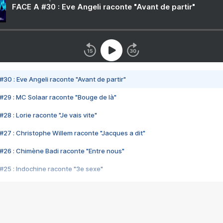
FACE A #30 : Eve Angeli raconte "Avant de partir"
#30 : Eve Angeli raconte "Avant de partir"
#29 : MC Solaar raconte "Bouge de là"
28 : Lorie raconte "Je vais vite"
#27 : Christophe Willem raconte "Jacques a dit"
#26 : Chimène Badi raconte "Entre nous"
#25 : Indochine raconte "3e sexe"
#24 : Zaho raconte "C'est chelou"
#23 : Patrick Bruel raconte "Au café des délices"
#22 : Kyo raconte "Le chemin"