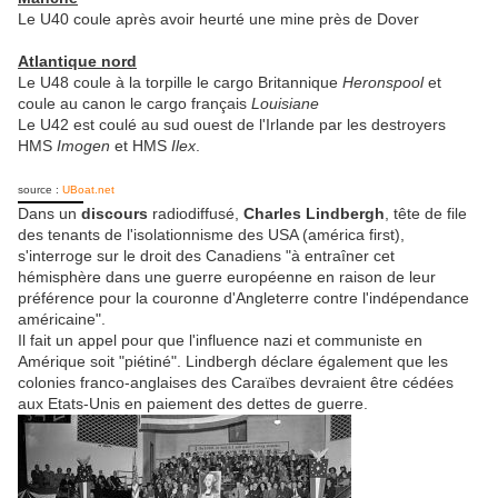
Le U40 coule après avoir heurté une mine près de Dover
Atlantique nord
Le U48 coule à la torpille le cargo Britannique
Heronspool
et
coule au canon le cargo français
Louisiane
Le U42 est coulé au sud ouest de l'Irlande par les destroyers
HMS
Imogen
et HMS
Ilex
.
source :
UBoat.net
Dans un
discours
radiodiffusé,
Charles Lindbergh
, tête de file
des tenants de l'isolationnisme des USA (américa first),
s'interroge sur le droit des Canadiens "à entraîner cet
hémisphère dans une guerre européenne en raison de leur
préférence pour la couronne d'Angleterre contre l'indépendance
américaine".
Il fait un appel pour que l'influence nazi et communiste en
Amérique soit "piétiné". Lindbergh déclare également que les
colonies franco-anglaises des Caraïbes devraient être cédées
aux Etats-Unis en paiement des dettes de guerre.