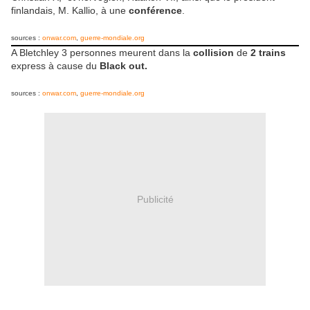
finlandais, M. Kallio, à une
conférence
.
sources :
onwar.com
,
guerre-mondiale.org
A Bletchley 3 personnes meurent dans la
collision
de
2 trains
express à cause du
Black out.
sources :
onwar.com
,
guerre-mondiale.org
Publicité