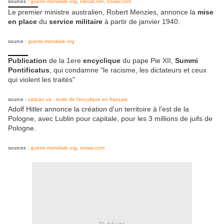
sources :
guerre-mondiale.org
,
UBoat.net
,
onwar.com
Le premier ministre australien, Robert Menzies, annonce la
mise
en place
du
service militaire
à partir de janvier 1940.
source :
guerre-mondiale.org
Publication
de la 1ere
encyclique
du pape Pie XII,
Summi
Pontificatus
, qui condamne "le racisme, les dictateurs et ceux
qui violent les traités"
source :
vatican.va : texte de l'encylique en français
Adolf Hitler annonce la création d'un territoire à l'est de la
Pologne, avec Lublin pour capitale, pour les 3 millions de juifs de
Pologne.
sources :
guerre-mondiale.org
,
onwar.com