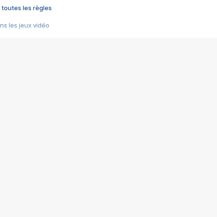
 toutes les règles
s les jeux vidéo
us choquant de Rockstar ? - Le scandale BULLY
e plus moche de Steam
du RÊVE tourne au CAUCHEMAR
pendant 8 heures
it… à tort
umiliés par un jeu vidéo
ire - Final Fantasy 8
ti un empire - Age of Empires
story DOFUS
tard, il crée l'un des pires jeux de tous les temps, MindsEye.