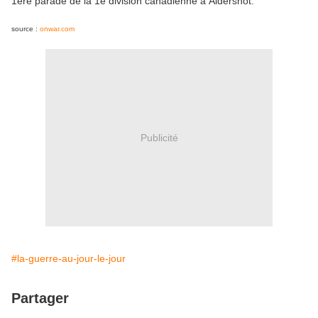
1ere parade de la 1e division canadienne à Aldershot.
source :
onwar.com
Publicité
#la-guerre-au-jour-le-jour
Partager