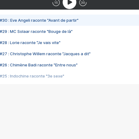
#30 : Eve Angeli raconte "Avant de partir"
#29 : MC Solaar raconte "Bouge de là"
28 : Lorie raconte "Je vais vite"
#27 : Christophe Willem raconte "Jacques a dit"
#26 : Chimène Badi raconte "Entre nous"
#25 : Indochine raconte "3e sexe"
#24 : Zaho raconte "C'est chelou"
#23 : Patrick Bruel raconte "Au café des délices"
#22 : Kyo raconte "Le chemin"
#21 : Nolwenn Leroy raconte "Cassé"
#20 : Patrick Hernandez raconte "Born to be alive"