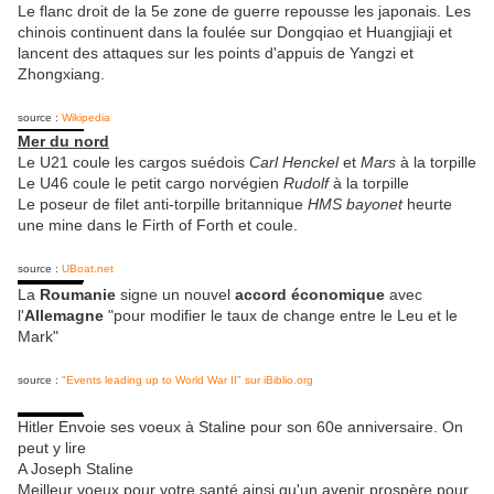
Le flanc droit de la 5e zone de guerre repousse les japonais. Les
chinois continuent dans la foulée sur Dongqiao et Huangjiaji et
lancent des attaques sur les points d'appuis de Yangzi et
Zhongxiang.
source :
Wikipedia
Mer du nord
Le U21 coule les cargos suédois
Carl Henckel
et
Mars
à la torpille
Le U46 coule le petit cargo norvégien
Rudolf
à la torpille
Le poseur de filet anti-torpille britannique
HMS bayonet
heurte
une mine dans le Firth of Forth et coule.
source :
UBoat.net
La
Roumanie
signe un nouvel
accord économique
avec
l'
Allemagne
"pour modifier le taux de change entre le Leu et le
Mark"
source :
"Events leading up to World War II" sur iBiblio.org
Hitler Envoie ses voeux à Staline pour son 60e anniversaire. On
peut y lire
A Joseph Staline
Meilleur voeux pour votre santé ainsi qu'un avenir prospère pour