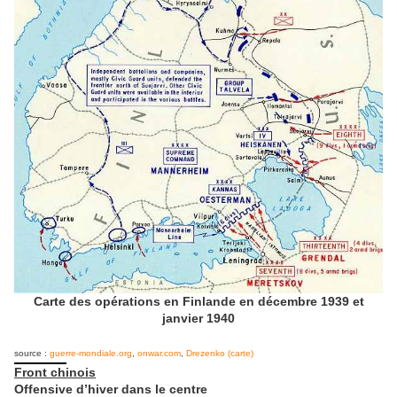
Carte des opérations en Finlande en décembre 1939 et
janvier 1940
source :
guerre-mondiale.org
,
onwar.com
,
Drezenko (carte)
Front chinois
Offensive d’hiver dans le centre