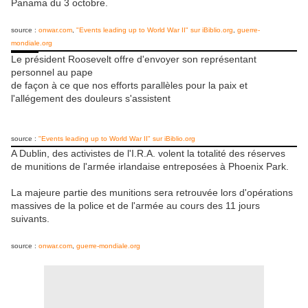
Panama du 3 octobre.
source :
onwar.com
,
"Events leading up to World War II" sur iBiblio.org
,
guerre-
mondiale.org
Le président Roosevelt offre d'envoyer son représentant
personnel au pape
de façon à ce que nos efforts parallèles pour la paix et
l'allégement des douleurs s'assistent
source :
"Events leading up to World War II" sur iBiblio.org
A Dublin, des activistes de l'I.R.A. volent la totalité des réserves
de munitions de l'armée irlandaise entreposées à Phoenix Park.
La majeure partie des munitions sera retrouvée lors d'opérations
massives de la police et de l'armée au cours des 11 jours
suivants.
source :
onwar.com
,
guerre-mondiale.org