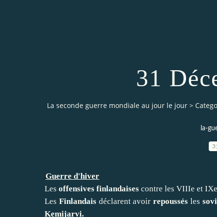
31 Déc
La seconde guerre mondiale au jour le jour
>
Catego
la-gu
3
Guerre d'hiver
Les
offensives finlandaises
contre les VIIIe et IX
Les
Finlandais
déclarent avoir
repoussés
les
sov
Kemijarvi.