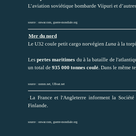
L’aviation soviétique bombarde Viipuri et d’autres 
source :
onwar.com
,
guerre-mondiale.org
Mer du nord
Le U32 coule petit cargo norvégien
Luna
à la torpi
Les
pertes maritimes
du à la bataille de l'atlanti
un total de
935 000 tonnes coulé
. Dans le même t
source :
usmm.net
,
UBoat.net
La France et l'Angleterre informent la Société 
Finlande.
source :
onwar.com
,
guerre-mondiale.org