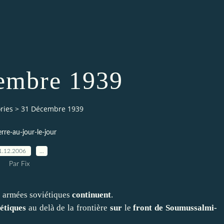
embre 1939
ries
>
31 Décembre 1939
erre-au-jour-le-jour
1.12.2006
…
Par Fix
e armées soviétiques
continuent
.
iétiques
au delà de la frontière
sur
le
front de Soumussalmi-