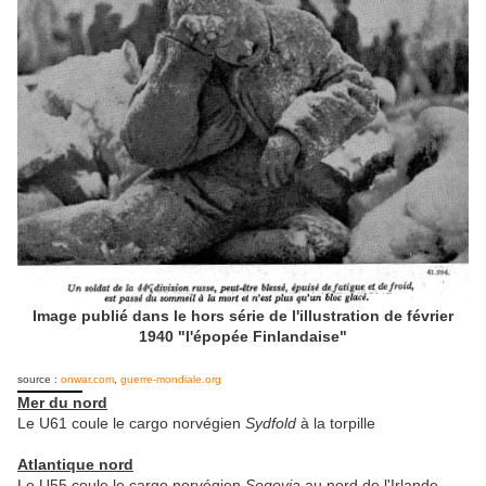
Image publié dans le hors série de l'illustration de février
1940 "l'épopée Finlandaise"
source :
onwar.com
,
guerre-mondiale.org
Mer du nord
Le U61 coule le cargo norvégien
Sydfold
à la torpille
Atlantique nord
Le U55 coule le cargo norvégien
Segovia
au nord de l'Irlande.