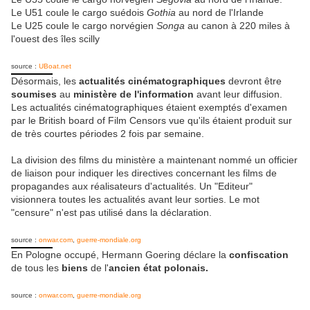
Le U51 coule le cargo suédois
Gothia
au nord de l'Irlande
Le U25 coule le cargo norvégien
Songa
au canon à 220 miles à
l'ouest des îles scilly
source :
UBoat.net
Désormais, les
actualités cinématographiques
devront être
soumises
au
ministère de l'information
avant leur diffusion.
Les actualités cinématographiques étaient exemptés d'examen
par le British board of Film Censors vue qu'ils étaient produit sur
de très courtes périodes 2 fois par semaine.
La division des films du ministère a maintenant nommé un officier
de liaison pour indiquer les directives concernant les films de
propagandes aux réalisateurs d'actualités. Un "Editeur"
visionnera toutes les actualités avant leur sorties. Le mot
"censure" n'est pas utilisé dans la déclaration.
source :
onwar.com
,
guerre-mondiale.org
En Pologne occupé, Hermann Goering déclare la
confiscation
de tous les
biens
de l'
ancien état polonais.
source :
onwar.com
,
guerre-mondiale.org