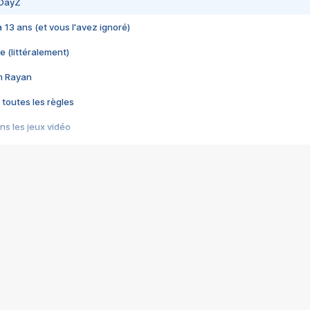
 DayZ
 a 13 ans (et vous l'avez ignoré)
e (littéralement)
im Rayan
 toutes les règles
s les jeux vidéo
us choquant de Rockstar ? - Le scandale BULLY
e plus moche de Steam
du RÊVE tourne au CAUCHEMAR
pendant 8 heures
it… à tort
umiliés par un jeu vidéo
ire - Final Fantasy 8