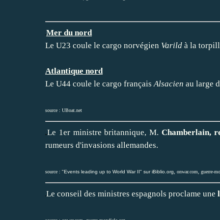
Mer du nord
Le U23 coule le cargo norvégien
Varild
à la torpil
Atlantique nord
Le U44 coule le cargo français
Alsacien
au large d
source :
UBoat.net
Le 1er ministre britannique, M.
Chamberlain, r
rumeurs d'invasions allemandes.
source :
"Events leading up to World War II" sur iBiblio.org
,
onwar.com
,
guerre-mo
Le conseil des ministres espagnols proclame une