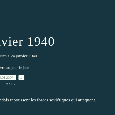
nvier 1940
ries
>
24 Janvier 1940
erre-au-jour-le-jour
4.01.2007
…
Par Fix
dais repoussent les forces soviétiques qui attaquent.