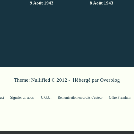
9 Août 1943
8 Août 1943
Theme: Nullified © 2012 - Hébergé par
Overblog
act
Signaler un abus
C.G.U.
Rémunération en droits d'auteur
Offre Premium