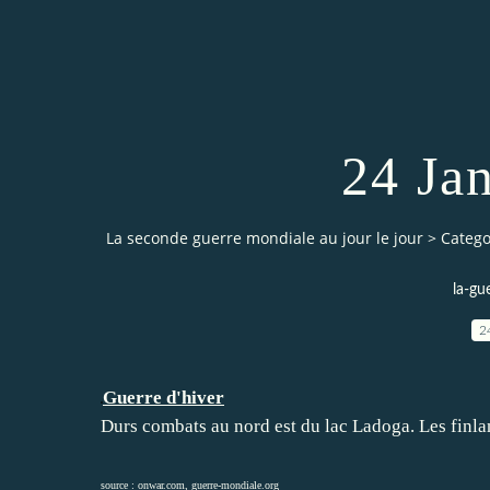
24 Ja
La seconde guerre mondiale au jour le jour
>
Catego
la-gu
2
Guerre d'hiver
Durs combats au nord est du lac Ladoga. Les finlan
source :
onwar.com
,
guerre-mondiale.org