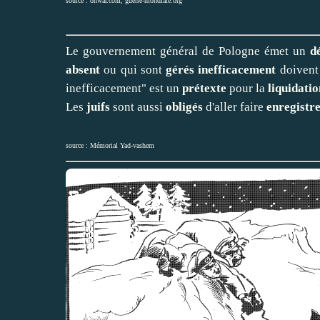
source :
onwar.com
,
guerre-mondiale.org
Le gouvernement général de Pologne émet un
d
absent
ou qui sont
gérés inefficacement
doivent
inefficacement" est un
prétexte
pour la
liquidatio
Les
juifs
sont aussi
obligés
d'aller faire
enregistre
source :
Mémorial Yad-vashem