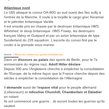
Atlantique nord
Le U55 attaque le convoi OA-80G au sud ouest des îles scilly à
l'entrée de la Manche. Il coule à la torpille le cargo grec
Keramiai
et le pétrolier britannique
Vaclite
.
Il est ensuite pris en chasse par le destroyer britannique
HMS
Whitshed
, le sloop britannique
HMS Fowey
, les destroyers
français
Valmy
et
Guépard
et par un avion britannique de type
Sunderland du 228 squadron. L'escorte du convoi finit par le
couler à la grenade sous-marine.
source :
UBoat.net
,
onwar.com
,
guerre-mondiale.org
Dans un
discours au palais
des sports de Berlin, pour le 7e
anniversaire du régime nazi,
Adolf Hitler
déclare
Depuis 300 ans l'Angleterre cherche à empêcher la consolidation
de l'Europe, de la même façon que la France cherche depuis des
siècles à empêcher la consolidation de l'Allemagne
Il
demande
aussi de l'
espace vital
pour le peuple allemand
(Lebesraum) et
ridiculise Churchill, Chamberlain et Daladier
en notant
Ils ont commencé une guerre....ils auront toutes les guerres qu'ils
veulent