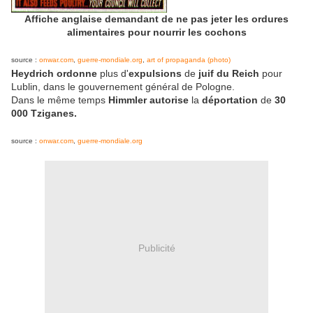
Affiche anglaise demandant de ne pas jeter les ordures
alimentaires pour nourrir les cochons
source :
onwar.com
,
guerre-mondiale.org
,
art of propaganda (photo)
Heydrich ordonne
plus d'
expulsions
de
juif du Reich
pour
Lublin, dans le gouvernement général de Pologne.
Dans le même temps
Himmler autorise
la
déportation
de
30
000 Tziganes.
source :
onwar.com
,
guerre-mondiale.org
Publicité