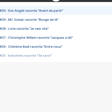
#30 : Eve Angeli raconte "Avant de partir"
#29 : MC Solaar raconte "Bouge de là"
28 : Lorie raconte "Je vais vite"
#27 : Christophe Willem raconte "Jacques a dit"
#26 : Chimène Badi raconte "Entre nous"
#25 : Indochine raconte "3e sexe"
#24 : Zaho raconte "C'est chelou"
#23 : Patrick Bruel raconte "Au café des délices"
#22 : Kyo raconte "Le chemin"
#21 : Nolwenn Leroy raconte "Cassé"
#20 : Patrick Hernandez raconte "Born to be alive"
#19 : Lorie raconte "Près de moi"