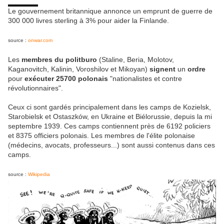
Le gouvernement britannique annonce un emprunt de guerre de
300 000 livres sterling à 3% pour aider la Finlande.
source :
onwar.com
Les
membres du politburo
(Staline, Beria, Molotov,
Kaganovitch, Kalinin, Voroshilov et Mikoyan)
signent
un
ordre
pour
exécuter 25700 polonais
"nationalistes et contre
révolutionnaires".
Ceux ci sont gardés principalement dans les camps de Kozielsk,
Starobielsk et Ostaszków, en Ukraine et Biélorussie, depuis la mi
septembre 1939. Ces camps contiennent près de 6192 policiers
et 8375 officiers polonais. Les membres de l'élite polonaise
(médecins, avocats, professeurs...) sont aussi contenus dans ces
camps.
source :
Wikipedia