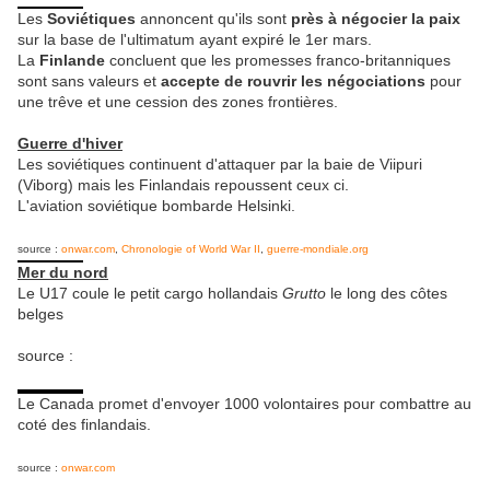
Les
Soviétiques
annoncent qu'ils sont
près à négocier la paix
sur la base de l'ultimatum ayant expiré le 1er mars.
La
Finlande
concluent que les promesses franco-britanniques
sont sans valeurs et
accepte de rouvrir les négociations
pour
une trêve et une cession des zones frontières.
Guerre d'hiver
Les soviétiques continuent d'attaquer par la baie de Viipuri
(Viborg) mais les Finlandais repoussent ceux ci.
L'aviation soviétique bombarde Helsinki.
source :
onwar.com
,
Chronologie of World War II
,
guerre-mondiale.org
Mer du nord
Le U17 coule le petit cargo hollandais
Grutto
le long des côtes
belges
source :
Le Canada promet d'envoyer 1000 volontaires pour combattre au
coté des finlandais.
source :
onwar.com