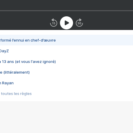
nsformé l’ennui en chef-d’œuvre
 DayZ
 a 13 ans (et vous l'avez ignoré)
e (littéralement)
im Rayan
 toutes les règles
s les jeux vidéo
us choquant de Rockstar ? - Le scandale BULLY
e plus moche de Steam