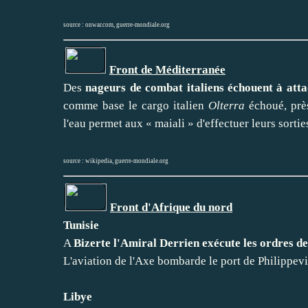
source :
onwar.com
,
guerre-mondiale.org
Front de Méditerranée
Des
nageurs de combat italiens échouent à atta
comme base le cargo italien
Olterra
échoué, près
l'eau permet aux « maiali » d'effectuer leurs sorties
source :
wikipedia
,
guerre-mondiale.org
Front d'Afrique du nord
Tunisie
A
Bizerte l'Amiral Derrien exécute les ordres de
L'aviation de l'Axe bombarde le port de Philippevil
Libye