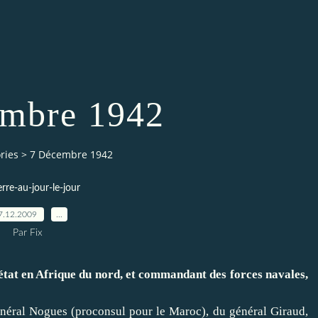
embre 1942
ries
>
7 Décembre 1942
erre-au-jour-le-jour
7.12.2009
…
Par Fix
état en Afrique du nord, et commandant des forces navales,
néral Nogues (proconsul pour le Maroc), du général Giraud,