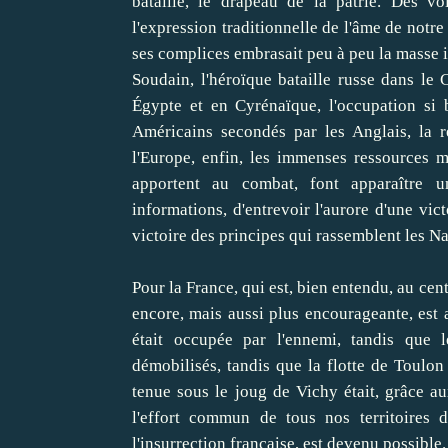
bataille, le drapeau de la patrie. Des v
l'expression traditionnelle de l'âme de notre
ses complices embrasait peu à peu la masse
Soudain, l'héroïque bataille russe dans le 
Égypte et en Cyrénaïque, l'occupation si
Américains secondés par les Anglais, la 
l'Europe, enfin, les immenses ressources ma
apportent au combat, font apparaître u
informations, d'entrevoir l'aurore d'une victo
victoire des principes qui rassemblent les N
Pour la France, qui est, bien entendu, au ce
encore, mais aussi plus encourageante, est a
était occupée par l'ennemi, tandis que l
démobilisés, tandis que la flotte de Toulon 
tenue sous le joug de Vichy était, grâce a
l'effort commun de tous nos territoires d'
l'insurrection française, est devenu possible.