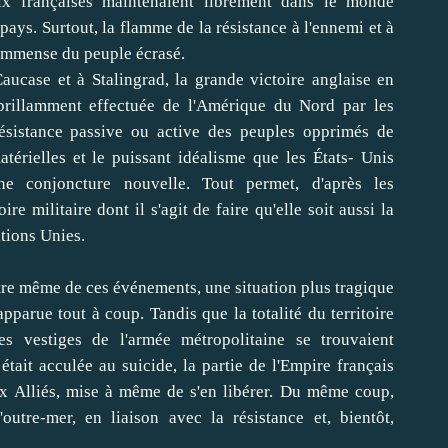
oix françaises maintenaient librement dans le monde
 pays. Surtout, la flamme de la résistance à l'ennemi et à
 immense du peuple écrasé.
Caucase et à Stalingrad, la grande victoire anglaise en
 brillamment effectuée de l'Amérique du Nord par les
résistance passive ou active des peuples opprimés de
térielles et le puissant idéalisme que les États- Unis
ne conjoncture nouvelle. Tout permet, d'après les
ire militaire dont il s'agit de faire qu'elle soit aussi la
ations Unies.
ntre même de ces événements, une situation plus tragique
pparue tout à coup. Tandis que la totalité du territoire
es vestiges de l'armée métropolitaine se trouvaient
était acculée au suicide, la partie de l'Empire français
ux Alliés, mise à même de s'en libérer. Du même coup,
outre-mer, en liaison avec la résistance et, bientôt,