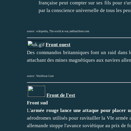
française peut compter sur ses fils pour s'u
par la conscience universelle de tous les peup
source :
wikipedia
,
The world at war
,
médiaslibres.com
Front ouest
Des commandos britanniques font un raid dans l
attachant des mines magnétiques aux navires all
source :
Worldwar-2.net
Front de l'est
Front sud
L'
armée rouge lance une attaque pour placer un
aérodromes utilisés pour ravitailler la VIe armée
allemande stoppe l'avance soviétique au prix de fo