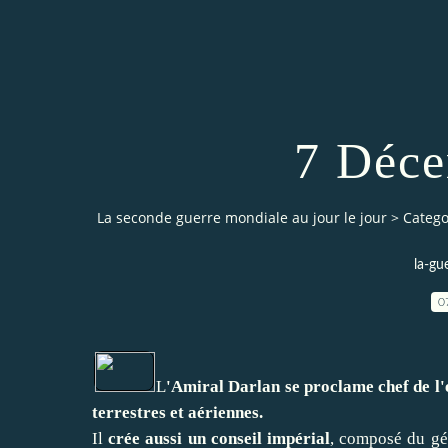
7 Déc
La seconde guerre mondiale au jour le jour
>
Catego
la-gu
0
L
'Amiral Darlan se proclame chef de l'
terrestres et aériennes.
Il
crée aussi un conseil impérial
, composé du gé