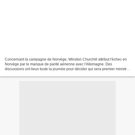
Concernant la campagne de Norvège, Winston Churchill attribut l'échec en
Norvège par le manque de parité aérienne avec l'Allemagne. Des
discussions ont lieux toute la journée pour décider qui sera premier ministre
à la suite de M. Chamberlain. Lord Halifax...