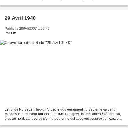
(photo) Campagne de Norvège...
29 Avril 1940
Publié le 29/04/2007 à 00:47
Par
Fix
Le roi de Norvège, Hakkon VII, et le gouvernement norvégien évacuent
Molde sur le croiseur britannique HMS Glasgow. Ils sont amenés à Tromso,
plus au nord. La réserve d'or norvégienne est avec eux. source : onwar.com
Le président américain, M. Roosevelt,...