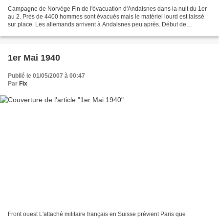
Campagne de Norvège Fin de l'évacuation d'Andalsnes dans la nuit du 1er
au 2. Près de 4400 hommes sont évacués mais le matériel lourd est laissé
sur place. Les allemands arrivent à Andalsnes peu après. Début de
l'évacuation de Namsos. Le soir, près de...
1er Mai 1940
Publié le 01/05/2007 à 00:47
Par
Fix
Front ouest L'attaché militaire français en Suisse prévient Paris que