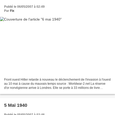
Publié le 06/05/2007 à 02:49
Par
Fix
Front ouest Hitler retarde à nouveau le déclenchement de l'invasion à l'ouest
au 10 mai à cause du mauvais temps source : Worldwar-2.net La réserve
d'or norvégienne arrive à Londres. Elle se porte à 33 millions de livre
sterling. Campagne de Norvège Les...
5 Mai 1940
Publié le 05/05/2007 à 02:46