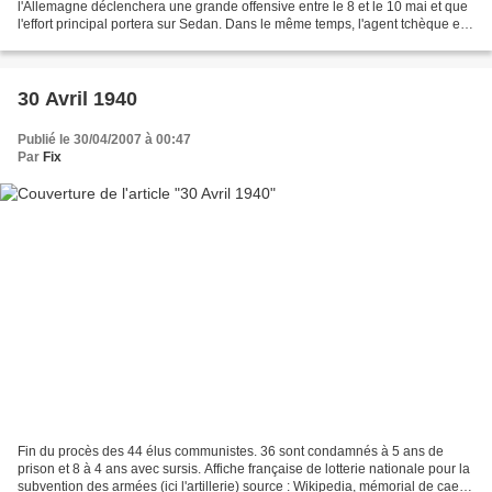
l'Allemagne déclenchera une grande offensive entre le 8 et le 10 mai et que
l'effort principal portera sur Sedan. Dans le même temps, l'agent tchèque et
membre des services de renseignement...
30 Avril 1940
Publié le 30/04/2007 à 00:47
Par
Fix
Fin du procès des 44 élus communistes. 36 sont condamnés à 5 ans de
prison et 8 à 4 ans avec sursis. Affiche française de lotterie nationale pour la
subvention des armées (ici l'artillerie) source : Wikipedia, mémorial de caen