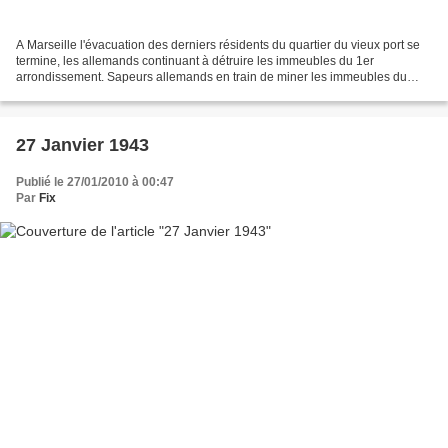
A Marseille l'évacuation des derniers résidents du quartier du vieux port se
termine, les allemands continuant à détruire les immeubles du 1er
arrondissement. Sapeurs allemands en train de miner les immeubles du
Vieux port de Marseille source : guerre-mondiale.org,...
27 Janvier 1943
Publié le 27/01/2010 à 00:47
Par
Fix