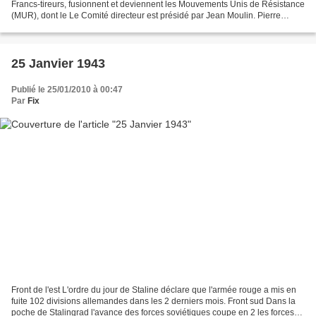
Francs-tireurs, fusionnent et deviennent les Mouvements Unis de Résistance
(MUR), dont le Le Comité directeur est présidé par Jean Moulin. Pierre
Brossolette est parachuté en France,...
25 Janvier 1943
Publié le 25/01/2010 à 00:47
Par
Fix
Front de l'est L'ordre du jour de Staline déclare que l'armée rouge a mis en
fuite 102 divisions allemandes dans les 2 derniers mois. Front sud Dans la
poche de Stalingrad l'avance des forces soviétiques coupe en 2 les forces