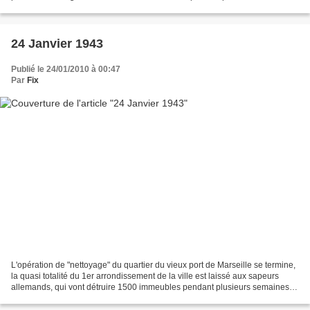
restantes à la VIe armée...
24 Janvier 1943
Publié le 24/01/2010 à 00:47
Par
Fix
L'opération de "nettoyage" du quartier du vieux port de Marseille se termine,
la quasi totalité du 1er arrondissement de la ville est laissé aux sapeurs
allemands, qui vont détruire 1500 immeubles pendant plusieurs semaines.
Ses 25000 habitants sont expropriés...