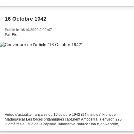
Guinée La 16e brigade australienne est relevée...
16 Octobre 1942
Publié le 16/10/2009 à 00:47
Par
Fix
Vidéo d'actualité française du 16 cotobre 1942 (14 minutes) Front de
Madagascar Les forces britanniques capturent Ambositra, à environ 225
kilomètres au sud de la capitale Tananarive. source : Ina.fr, onwar.com,
guerre-mondiale.org Front du pacifique...