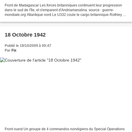
Front de Madagascar Les forces britanniques continuent leur progression
dans le sud de l'île, et s'emparent d'Andriamanalina. source : guerre-
mondiale.org Atlantique nord Le U332 coule le cargo britannique Rothley au
nord de la Guyane française Le U610...
18 Octobre 1942
Publié le 18/10/2009 à 00:47
Par
Fix
Front ouest Un groupe de 4 commandos norvégiens du Special Operations