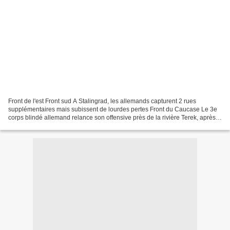
Front de l'est Front sud A Stalingrad, les allemands capturent 2 rues
supplémentaires mais subissent de lourdes pertes Front du Caucase Le 3e
corps blindé allemand relance son offensive près de la rivière Terek, après
s'être regroupé au sud du cours d'eau....