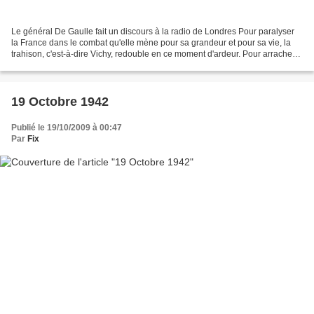
Le général De Gaulle fait un discours à la radio de Londres Pour paralyser
la France dans le combat qu'elle mène pour sa grandeur et pour sa vie, la
trahison, c'est-à-dire Vichy, redouble en ce moment d'ardeur. Pour arracher à
la France du travail, des...
19 Octobre 1942
Publié le 19/10/2009 à 00:47
Par
Fix