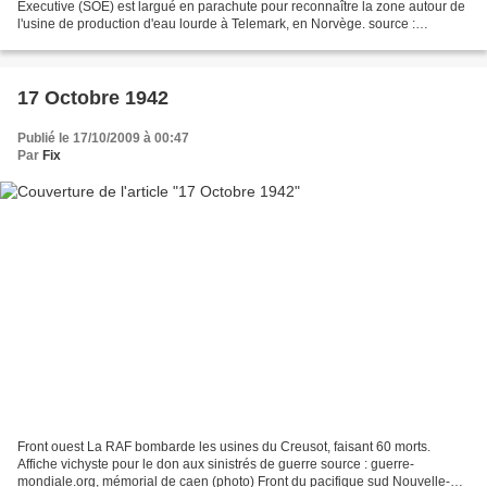
Executive (SOE) est largué en parachute pour reconnaître la zone autour de
l'usine de production d'eau lourde à Telemark, en Norvège. source :
Worldwar-2.net Front de l'est Front sud...
17 Octobre 1942
Publié le 17/10/2009 à 00:47
Par
Fix
Front ouest La RAF bombarde les usines du Creusot, faisant 60 morts.
Affiche vichyste pour le don aux sinistrés de guerre source : guerre-
mondiale.org, mémorial de caen (photo) Front du pacifique sud Nouvelle-