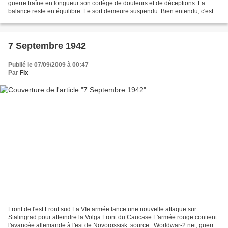
guerre traîne en longueur son cortège de douleurs et de déceptions. La
balance reste en équilibre. Le sort demeure suspendu. Bien entendu, c'est
pour l'ennemi et pour les amis de l'ennemi...
7 Septembre 1942
Publié le 07/09/2009 à 00:47
Par
Fix
Front de l'est Front sud La VIe armée lance une nouvelle attaque sur
Stalingrad pour atteindre la Volga Front du Caucase L'armée rouge contient
l'avancée allemande à l'est de Novorossisk. source : Worldwar-2.net, guerre-