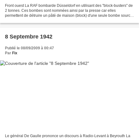
Front ouest La RAF bombarde Düsseldorf en utilisant des "block-busters" de
2 tonnes. Ces bombes sont nommées ainsi par la presse car elles
permettent de détruire un pâté de maison (block) d'une seule bombe source
: guerre-mondiale.org Front de l'est Front...
8 Septembre 1942
Publié le 08/09/2009 à 00:47
Par
Fix
Le général De Gaulle prononce un discours à Radio-Levant à Beyrouth La