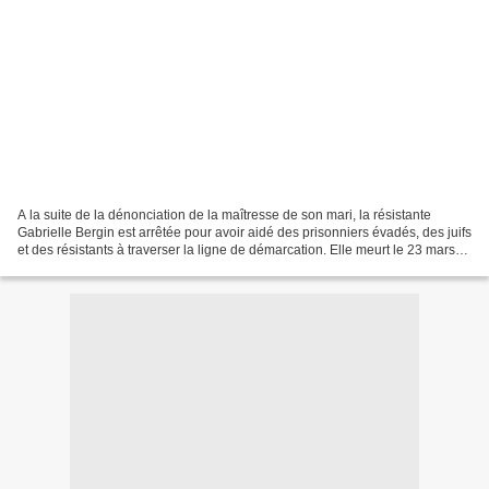
A la suite de la dénonciation de la maîtresse de son mari, la résistante
Gabrielle Bergin est arrêtée pour avoir aidé des prisonniers évadés, des juifs
et des résistants à traverser la ligne de démarcation. Elle meurt le 23 mars
1943 à Birkenau. source...