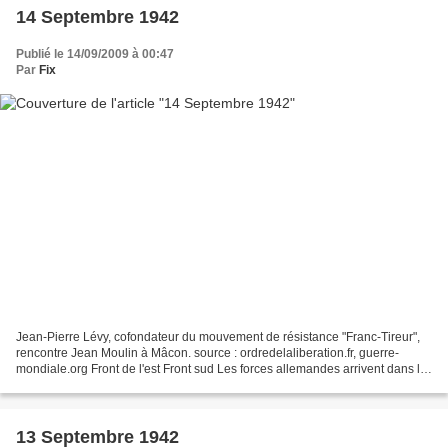
14 Septembre 1942
Publié le 14/09/2009 à 00:47
Par
Fix
Jean-Pierre Lévy, cofondateur du mouvement de résistance "Franc-Tireur",
rencontre Jean Moulin à Mâcon. source : ordredelaliberation.fr, guerre-
mondiale.org Front de l'est Front sud Les forces allemandes arrivent dans le
centre de Stalingrad et les contre-attaques...
13 Septembre 1942