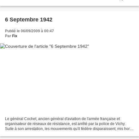
mondiale.org Front du pacifique...
6 Septembre 1942
Publié le 06/09/2009 à 00:47
Par
Fix
Le général Cochet, ancien général d'aviation de l'armée française et
organisateur de réseaux de résistance, est arrêté par la police de Vichy.
Suite à son arrestation, les mouvements qu'il fédère disparaissent, mis hors
service ou absorbés par d'autre....