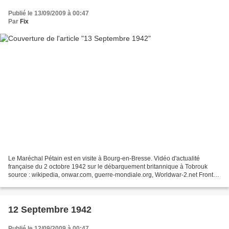
Publié le 13/09/2009 à 00:47
Par
Fix
Le Maréchal Pétain est en visite à Bourg-en-Bresse. Vidéo d'actualité
française du 2 octobre 1942 sur le débarquement britannique à Tobrouk
source : wikipedia, onwar.com, guerre-mondiale.org, Worldwar-2.net Front
du pacifique sud Iles Salomon Après les...
12 Septembre 1942
Publié le 12/09/2009 à 00:47