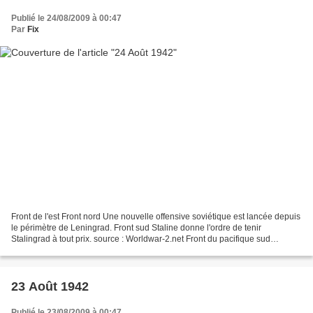
Publié le 24/08/2009 à 00:47
Par
Fix
Front de l'est Front nord Une nouvelle offensive soviétique est lancée depuis
le périmètre de Leningrad. Front sud Staline donne l'ordre de tenir
Stalingrad à tout prix. source : Worldwar-2.net Front du pacifique sud
Nouvelle-Guinée Un convoi japonais,...
23 Août 1942
Publié le 23/08/2009 à 00:47