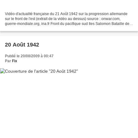
Vidéo d'actualité française du 21 Août 1942 sur la progression allemande
sur le front de l'est (extrait de la vidéo au dessus) source : onwar.com,
guerre-mondiale.org, ina.fr Front du pacifique sud Iles Salomon Bataille de
la Tenaru A 1h30 la force Ichiki...
20 Août 1942
Publié le 20/08/2009 à 00:47
Par
Fix