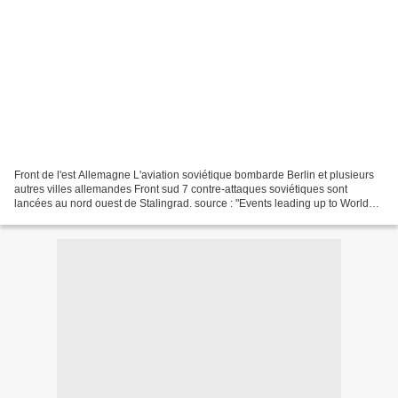
Front de l'est Allemagne L'aviation soviétique bombarde Berlin et plusieurs
autres villes allemandes Front sud 7 contre-attaques soviétiques sont
lancées au nord ouest de Stalingrad. source : "Events leading up to World
War II" sur iBiblio.org, onwar.com,...