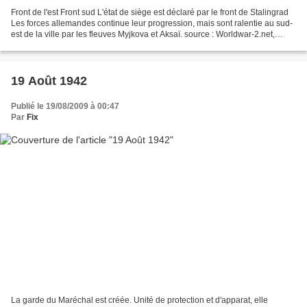
Front de l'est Front sud L'état de siège est déclaré par le front de Stalingrad
Les forces allemandes continue leur progression, mais sont ralentie au sud-
est de la ville par les fleuves Myjkova et Aksaï. source : Worldwar-2.net,
guerre-mondiale.org Front...
19 Août 1942
Publié le 19/08/2009 à 00:47
Par
Fix
La garde du Maréchal est créée. Unité de protection et d'apparat, elle