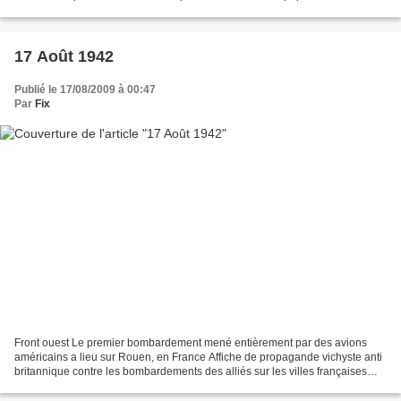
suspectées de résistance....
17 Août 1942
Publié le 17/08/2009 à 00:47
Par
Fix
Front ouest Le premier bombardement mené entièrement par des avions
américains a lieu sur Rouen, en France Affiche de propagande vichyste anti
britannique contre les bombardements des alliés sur les villes françaises
source : guerre-mondiale.org, onwar.com,...