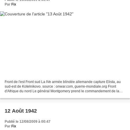
Par
Fix
Front de l'est Front sud La IVe armée blindée allemande capture Elista, au
sud-est de Kotelnikovo. source : onwar.com, guerre-mondiale.org Front
d'Afrique du nord Le général Montgomery prend le commandement de la
VIIIe armée britannique 2 jours avant...
12 Août 1942
Publié le 12/08/2009 à 00:47
Par
Fix