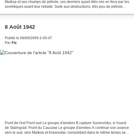
Maïkop et ses champs de pétrole, ces derniers ayant étés mis en feux par les
soviétiques avant leur retraite. Suite aux destructions, très peu de pétrole
raffiné a été trouvé. La...
8 Août 1942
Publié le 08/08/2009 à 00:47
Par
Fix
Front de l'est Front sud Le groupe d'armées B capture Suronvniko, à l'ouest
de Stalingrad. Front du Caucase Le groupe d'armées A continue son avance
vers le sud, vers Maïkop et Krasnodar, consolidant dans le même temps ses