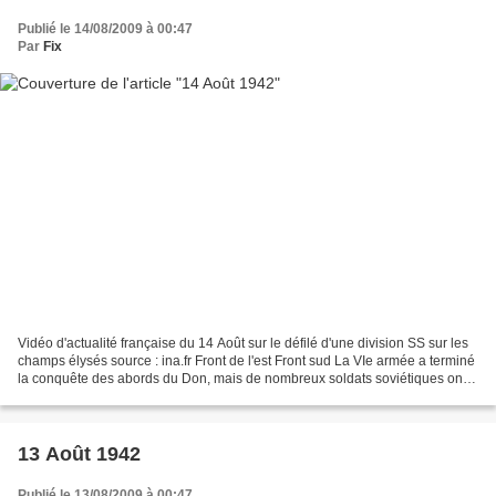
Publié le 14/08/2009 à 00:47
Par
Fix
Vidéo d'actualité française du 14 Août sur le défilé d'une division SS sur les
champs élysés source : ina.fr Front de l'est Front sud La VIe armée a terminé
la conquête des abords du Don, mais de nombreux soldats soviétiques ont
réussit à s'échapper vers...
13 Août 1942
Publié le 13/08/2009 à 00:47