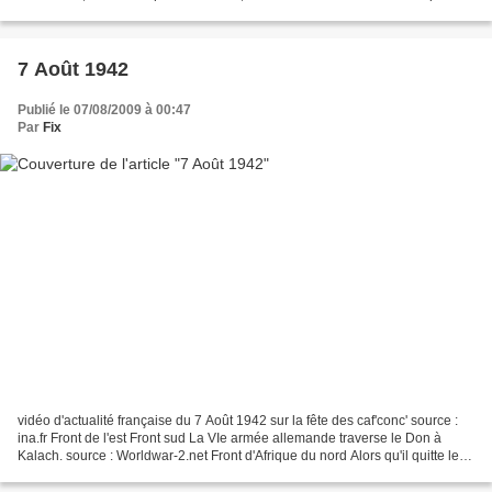
positions sur le Kouban. source...
7 Août 1942
Publié le 07/08/2009 à 00:47
Par
Fix
vidéo d'actualité française du 7 Août 1942 sur la fête des caf'conc' source :
ina.fr Front de l'est Front sud La VIe armée allemande traverse le Don à
Kalach. source : Worldwar-2.net Front d'Afrique du nord Alors qu'il quitte le
front pour retourner au...