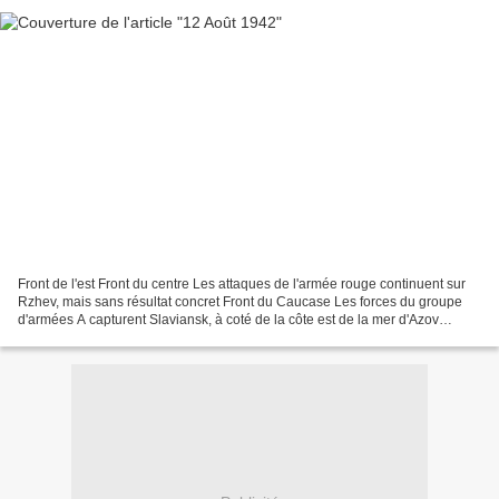
Front de l'est Front du centre Les attaques de l'armée rouge continuent sur
Rzhev, mais sans résultat concret Front du Caucase Les forces du groupe
d'armées A capturent Slaviansk, à coté de la côte est de la mer d'Azov
source : Worldwar-2.net, guerre-mondiale.org...