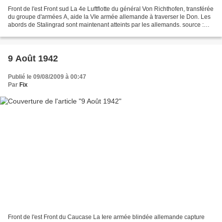
Front de l'est Front sud La 4e Luftflotte du général Von Richthofen, transférée
du groupe d'armées A, aide la VIe armée allemande à traverser le Don. Les
abords de Stalingrad sont maintenant atteints par les allemands. source :
Worldwar-2.net Front d'Afrique...
9 Août 1942
Publié le 09/08/2009 à 00:47
Par
Fix
Front de l'est Front du Caucase La Iere armée blindée allemande capture