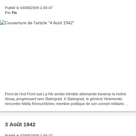
Publié le 04/08/2009 à 00:47
Par
Fix
Front de l'est Front sud La IVe armée blindée allemande traverse la rivière
Aksay, progressant vers Stalingrad. A Stalingrad, le général Yeremenko
rencontre Nikita Khrouchtchev, membre politique de son conseil militaire.
Celui-ci est responsable pour...
3 Août 1942
Publié le 03/08/2009 à 00:47