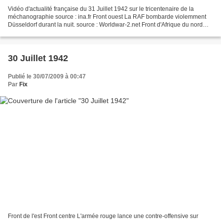
Vidéo d'actualité française du 31 Juillet 1942 sur le tricentenaire de la
méchanographie source : ina.fr Front ouest La RAF bombarde violemment
Düsseldorf durant la nuit. source : Worldwar-2.net Front d'Afrique du nord
Suite aux échecs dans les différentes...
30 Juillet 1942
Publié le 30/07/2009 à 00:47
Par
Fix
Front de l'est Front centre L'armée rouge lance une contre-offensive sur