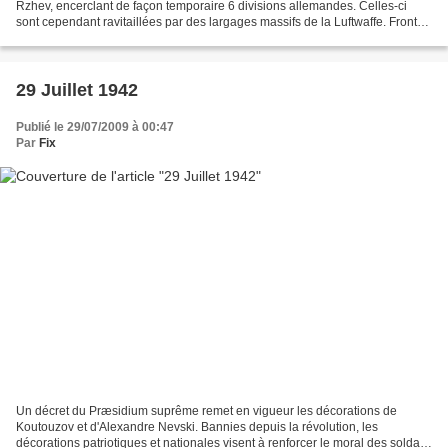
Rzhev, encerclant de façon temporaire 6 divisions allemandes. Celles-ci
sont cependant ravitaillées par des largages massifs de la Luftwaffe. Front
sud Le groupe d'armées A consolide...
29 Juillet 1942
Publié le 29/07/2009 à 00:47
Par
Fix
Un décret du Præsidium suprême remet en vigueur les décorations de
Koutouzov et d'Alexandre Nevski. Bannies depuis la révolution, les
décorations patriotiques et nationales visent à renforcer le moral des soldats