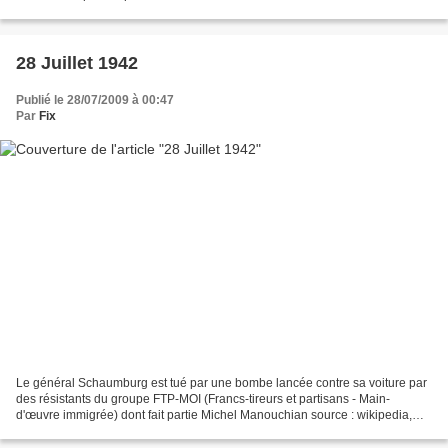
soviétiques. Front de l'est Front sud...
28 Juillet 1942
Publié le 28/07/2009 à 00:47
Par
Fix
Le général Schaumburg est tué par une bombe lancée contre sa voiture par
des résistants du groupe FTP-MOI (Francs-tireurs et partisans - Main-
d'œuvre immigrée) dont fait partie Michel Manouchian source : wikipedia,
guerre-mondiale.org Front de l'est La...