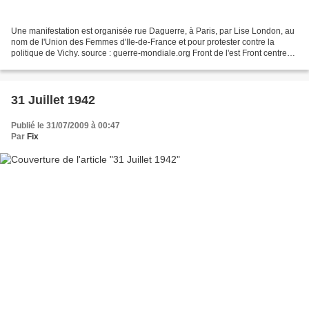
Une manifestation est organisée rue Daguerre, à Paris, par Lise London, au
nom de l'Union des Femmes d'Ile-de-France et pour protester contre la
politique de Vichy. source : guerre-mondiale.org Front de l'est Front centre
L'armée rouge continue sa progression...
31 Juillet 1942
Publié le 31/07/2009 à 00:47
Par
Fix