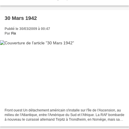
l'axe a effectué...
30 Mars 1942
Publié le 30/03/2009 à 00:47
Par
Fix
Front ouest Un détachement américain s'installe sur l'île de l'Ascension, au
milieu de l'Atlantique, entre l'Amérique du Sud et l'Afrique. La RAF bombarde
à nouveau le cuirassé allemand Tirpitz à Trondheim, en Norvège, mais sans
succès source : guerre-mondiale.org,...