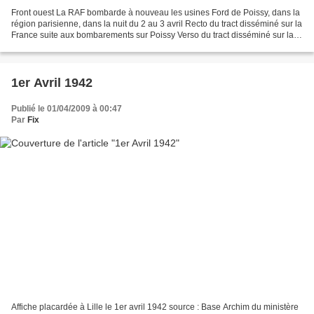
Front ouest La RAF bombarde à nouveau les usines Ford de Poissy, dans la
région parisienne, dans la nuit du 2 au 3 avril Recto du tract disséminé sur la
France suite aux bombarements sur Poissy Verso du tract disséminé sur la
France suite aux bombarements...
1er Avril 1942
Publié le 01/04/2009 à 00:47
Par
Fix
Affiche placardée à Lille le 1er avril 1942 source : Base Archim du ministère