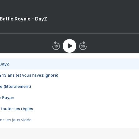
 Battle Royale - DayZ
 DayZ
 a 13 ans (et vous l'avez ignoré)
e (littéralement)
im Rayan
 toutes les règles
s les jeux vidéo
us choquant de Rockstar ? - Le scandale BULLY