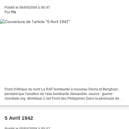
Publié le 06/04/2009 à 00:47
Par
Fix
Front d'Afrique du nord La RAF bombarde à nouveau Derna et Benghazi,
pendant que l'aviation de l'axe bombarde Alexandrie. source : guerre-
mondiale.org, Worldwar-2.net Front des Philippines Dans la péninsule de
Bataan les contre-attaques alliées pour tenter...
5 Avril 1942
Publié le 05/04/2009 à 00:47