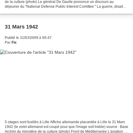
de la culture (photo) Le général De Gaulle prononce un discours au
déjeuner du "National Defense Public Interest Comittee " La guerre, disait
Clausewitz, est un drame effrayant...
31 Mars 1942
Publié le 31/03/2009 à 00:47
Par
Fix
5 otages sont fusillés à Lille Affiche allemande placardée à Lille le 31 Mars
1942 (le volet allemand est coupé pour que l'image soit lisible) source : Base
Archim du ministère de la culture (photo) Front de Méditerranée L'aviation de