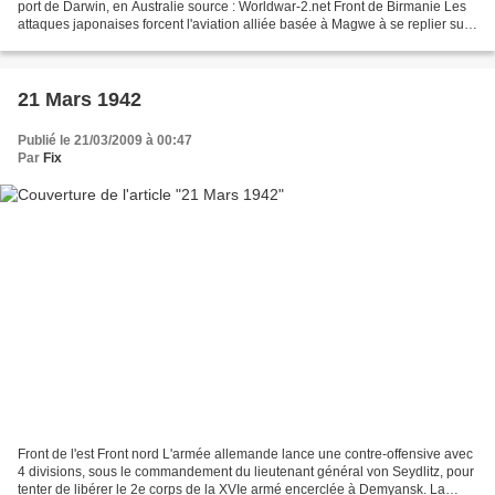
port de Darwin, en Australie source : Worldwar-2.net Front de Birmanie Les
attaques japonaises forcent l'aviation alliée basée à Magwe à se replier sur
le terrain de Loiwing, à...
21 Mars 1942
Publié le 21/03/2009 à 00:47
Par
Fix
Front de l'est Front nord L'armée allemande lance une contre-offensive avec
4 divisions, sous le commandement du lieutenant général von Seydlitz, pour
tenter de libérer le 2e corps de la XVIe armé encerclée à Demyansk. La