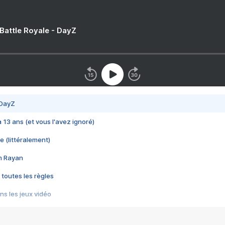
 Battle Royale - DayZ
 DayZ
 a 13 ans (et vous l'avez ignoré)
e (littéralement)
im Rayan
 toutes les règles
s les jeux vidéo
us choquant de Rockstar ? - Le scandale BULLY