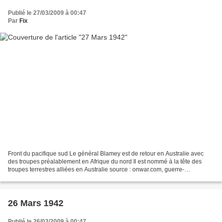
Publié le 27/03/2009 à 00:47
Par
Fix
Front du pacifique sud Le général Blamey est de retour en Australie avec
des troupes préalablement en Afrique du nord Il est nommé à la tête des
troupes terrestres alliées en Australie source : onwar.com, guerre-
mondiale.org, Worldwar-2.net Front de Birmanie...
26 Mars 1942
Publié le 26/03/2009 à 00:47