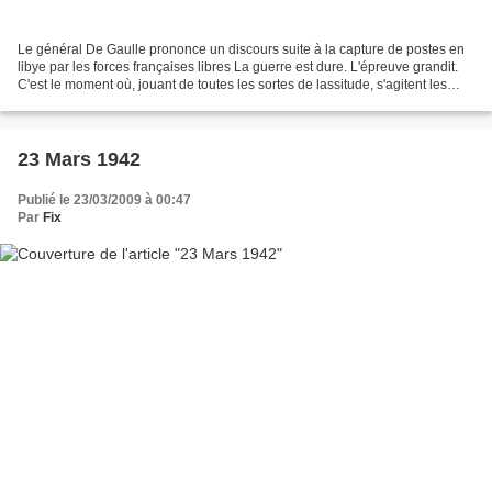
Le général De Gaulle prononce un discours suite à la capture de postes en
libye par les forces françaises libres La guerre est dure. L'épreuve grandit.
C'est le moment où, jouant de toutes les sortes de lassitude, s'agitent les
démons du doute, du défaitisme,...
23 Mars 1942
Publié le 23/03/2009 à 00:47
Par
Fix