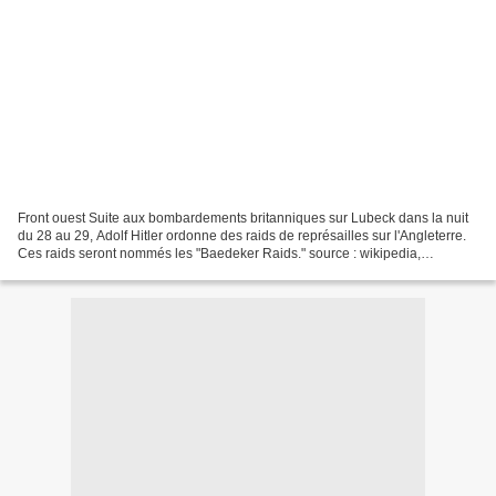
Front ouest Suite aux bombardements britanniques sur Lubeck dans la nuit
du 28 au 29, Adolf Hitler ordonne des raids de représailles sur l'Angleterre.
Ces raids seront nommés les "Baedeker Raids." source : wikipedia,
onwar.com, guerre-mondiale.org Front...