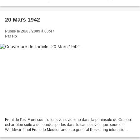
progression est cependant difficile...
20 Mars 1942
Publié le 20/03/2009 à 00:47
Par
Fix
Front de l'est Front sud L'offensive soviétique dans la péninsule de Crimée
est arrêtée suite à de lourdes pertes dans le camp soviétique. source :
Worldwar-2.net Front de Méditerranée Le général Kesselring intensifie
l'offensive aérienne contre l'île...