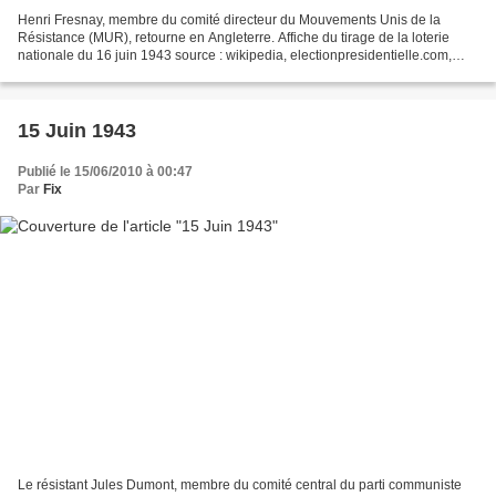
Henri Fresnay, membre du comité directeur du Mouvements Unis de la
Résistance (MUR), retourne en Angleterre. Affiche du tirage de la loterie
nationale du 16 juin 1943 source : wikipedia, electionpresidentielle.com,
mémorial de caen (photo) Devant le blocage...
15 Juin 1943
Publié le 15/06/2010 à 00:47
Par
Fix
Le résistant Jules Dumont, membre du comité central du parti communiste