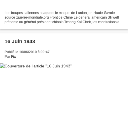
Les troupes italiennes attaquent le maquis de Lanfon, en Haute-Savoie.
source :guerre-mondiale.org Front de Chine Le général américain Stilwell
présente au général président chinois Tchang Kaï Chek, les conclusions de
la conférence alliée Trident. source...
16 Juin 1943
Publié le 16/06/2010 à 00:47
Par
Fix