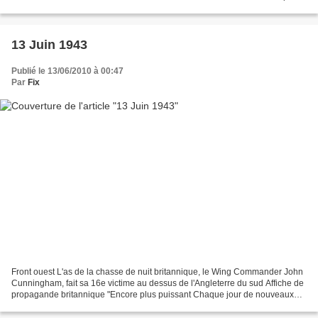
l'opération Corkscrew, l'île...
13 Juin 1943
Publié le 13/06/2010 à 00:47
Par
Fix
Front ouest L'as de la chasse de nuit britannique, le Wing Commander John
Cunningham, fait sa 16e victime au dessus de l'Angleterre du sud Affiche de
propagande britannique "Encore plus puissant Chaque jour de nouveaux
avions Chaque jour plus de pilotes"...