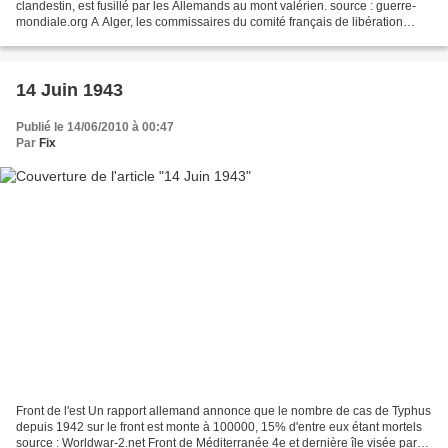
clandestin, est fusillé par les Allemands au mont valérien. source : guerre-
mondiale.org A Alger, les commissaires du comité français de libération
nationale (CFNL) qui étaient à...
14 Juin 1943
Publié le 14/06/2010 à 00:47
Par
Fix
Front de l'est Un rapport allemand annonce que le nombre de cas de Typhus
depuis 1942 sur le front est monte à 100000, 15% d'entre eux étant mortels
source : Worldwar-2.net Front de Méditerranée 4e et dernière île visée par