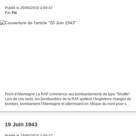
Publié le 20/06/2010 à 00:47
Par
Fix
Front d'Allemagne La RAF commence ses bombardements de type "Shuttle".
Lors de ces raids, les bombardiers de la RAF quittent l'Angleterre chargés de
bombes, bombardent l'Allemagne et atterrissent en Afrique du nord pour se
ravitailler. Ils quittent ensuite...
19 Juin 1943
Publié le 19/06/2010 à 00:47