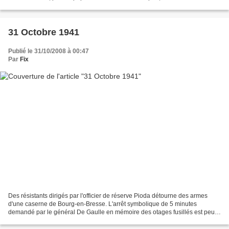
exécutions d'otages auxquelles les...
31 Octobre 1941
Publié le 31/10/2008 à 00:47
Par
Fix
Des résistants dirigés par l'officier de réserve Pioda détourne des armes
d'une caserne de Bourg-en-Bresse. L'arrêt symbolique de 5 minutes
demandé par le général De Gaulle en mémoire des otages fusillés est peu
suivi, sauf dans quelques usines du Doubs...