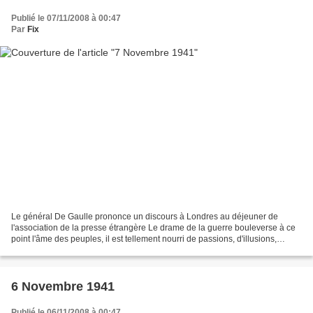
Publié le 07/11/2008 à 00:47
Par
Fix
Le général De Gaulle prononce un discours à Londres au déjeuner de
l'association de la presse étrangère Le drame de la guerre bouleverse à ce
point l'âme des peuples, il est tellement nourri de passions, d'illusions,
d'exagérations, qu'on éprouve toujours...
6 Novembre 1941
Publié le 06/11/2008 à 00:47