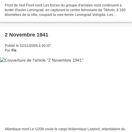
Front de l'est Front nord Les forces du groupe d'armées nord continuent à
tenter d'isoler Leningrad, en capturant le centre ferroviaire de Tikhvin, à 160
kilomètres de la ville, coupant la voie ferrée Leningrad Vologda. Les
combats sont difficiles, mais...
2 Novembre 1941
Publié le 02/11/2008 à 00:47
Par
Fix
Atlantique nord Le U208 coule le cargo britannique Larpool, retardataire du