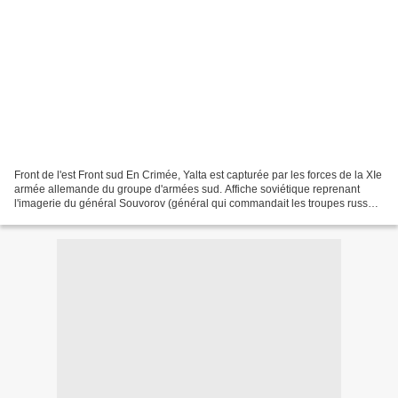
Front de l'est Front sud En Crimée, Yalta est capturée par les forces de la XIe
armée allemande du groupe d'armées sud. Affiche soviétique reprenant
l'imagerie du général Souvorov (général qui commandait les troupes russes
au XVIIIe siecle. Il est consideré...