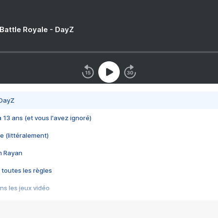
 Battle Royale - DayZ
 DayZ
 a 13 ans (et vous l'avez ignoré)
e (littéralement)
im Rayan
 toutes les règles
s les jeux vidéo
us choquant de Rockstar ? - Le scandale BULLY