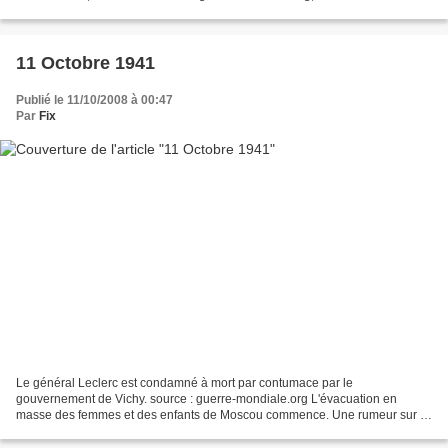
(photo) Front de l'est Front centre L'avance...
11 Octobre 1941
Publié le 11/10/2008 à 00:47
Par
Fix
Le général Leclerc est condamné à mort par contumace par le
gouvernement de Vichy. source : guerre-mondiale.org L'évacuation en
masse des femmes et des enfants de Moscou commence. Une rumeur sur la
capture imminente de la ville pousse des milliers de...