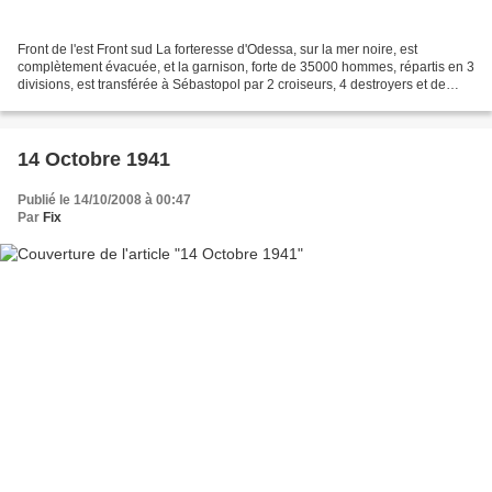
Front de l'est Front sud La forteresse d'Odessa, sur la mer noire, est
complètement évacuée, et la garnison, forte de 35000 hommes, répartis en 3
divisions, est transférée à Sébastopol par 2 croiseurs, 4 destroyers et de
nombreux navires de petite tailles....
14 Octobre 1941
Publié le 14/10/2008 à 00:47
Par
Fix