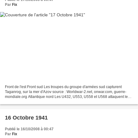
Par
Fix
Front de l'est Front sud Les troupes du groupe d'armées sud capturent
Taganrog, sur la mer d'Azov source : Worldwar-2.net, onwar.com, guerre-
mondiale.org Atlantique nord Les U432, U553, U558 et U568 attaquent le
convoi SC-48 au milieu de l'Atlantique...
16 Octobre 1941
Publié le 16/10/2008 à 00:47
Par
Fix