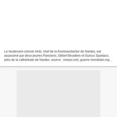
Le lieutenant-colonel Hotz, chef de la Kommandantur de Nantes, est
assassiné par deux jeunes Parisiens, Gilbert Brustlein et Guisco Spartaco,
près de la cathédrale de Nantes. source : onwar.com, guerre-mondiale.org,
electionpresidentielle.com, cheminsdememoire.gouv.fr...