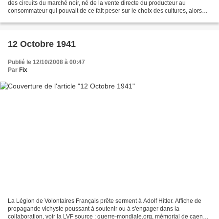
des circuits du marché noir, né de la vente directe du producteur au
consommateur qui pouvait de ce fait peser sur le choix des cultures, alors
même qu'une loi du 12 février...
12 Octobre 1941
Publié le 12/10/2008 à 00:47
Par
Fix
La Légion de Volontaires Français prête serment à Adolf Hitler. Affiche de
propagande vichyste poussant à soutenir ou à s'engager dans la
collaboration, voir la LVF source : guerre-mondiale.org, mémorial de caen