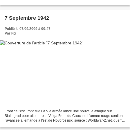
pour l'ennemi et pour les amis de l'ennemi...
7 Septembre 1942
Publié le 07/09/2009 à 00:47
Par
Fix
Front de l'est Front sud La VIe armée lance une nouvelle attaque sur
Stalingrad pour atteindre la Volga Front du Caucase L'armée rouge contient
l'avancée allemande à l'est de Novorossisk. source : Worldwar-2.net, guerre-
mondiale.org Front du pacifique...