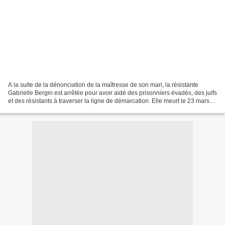
A la suite de la dénonciation de la maîtresse de son mari, la résistante
Gabrielle Bergin est arrêtée pour avoir aidé des prisonniers évadés, des juifs
et des résistants à traverser la ligne de démarcation. Elle meurt le 23 mars
1943 à Birkenau. source...