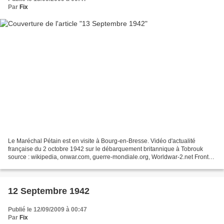
Par
Fix
Le Maréchal Pétain est en visite à Bourg-en-Bresse. Vidéo d'actualité
française du 2 octobre 1942 sur le débarquement britannique à Tobrouk
source : wikipedia, onwar.com, guerre-mondiale.org, Worldwar-2.net Front
du pacifique sud Iles Salomon Après les...
12 Septembre 1942
Publié le 12/09/2009 à 00:47
Par
Fix