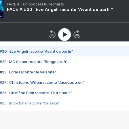
FACE A - un podcast Purecharts
FACE A #30 : Eve Angeli raconte "Avant de partir"
#30 : Eve Angeli raconte "Avant de partir"
#29 : MC Solaar raconte "Bouge de là"
28 : Lorie raconte "Je vais vite"
#27 : Christophe Willem raconte "Jacques a dit"
#26 : Chimène Badi raconte "Entre nous"
#25 : Indochine raconte "3e sexe"
#24 : Zaho raconte "C'est chelou"
#23 : Patrick Bruel raconte "Au café des délices"