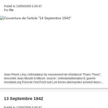
Publié le 14/09/2009 à 00:47
Par
Fix
Jean-Pierre Lévy, cofondateur du mouvement de résistance "Franc-Tireur",
rencontre Jean Moulin à Mâcon. source : ordredelaliberation.fr, guerre-
mondiale.org Front de l'est Front sud Les forces allemandes arrivent dans le
centre de Stalingrad et les contre-attaques...
13 Septembre 1942
Publié le 13/09/2009 à 00:47