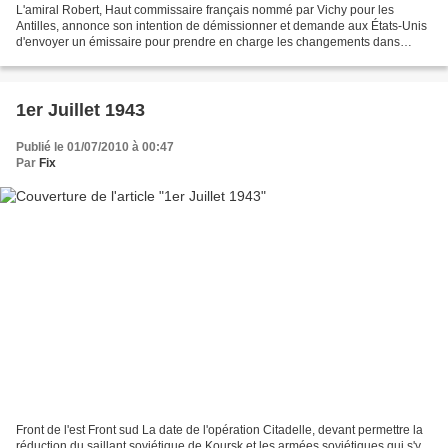
L'amiral Robert, Haut commissaire français nommé par Vichy pour les
Antilles, annonce son intention de démissionner et demande aux États-Unis
d'envoyer un émissaire pour prendre en charge les changements dans
l'Administration source : The world at war...
1er Juillet 1943
Publié le 01/07/2010 à 00:47
Par
Fix
Front de l'est Front sud La date de l'opération Citadelle, devant permettre la
réduction du saillant soviétique de Koursk et les armées soviétiques qui s'y