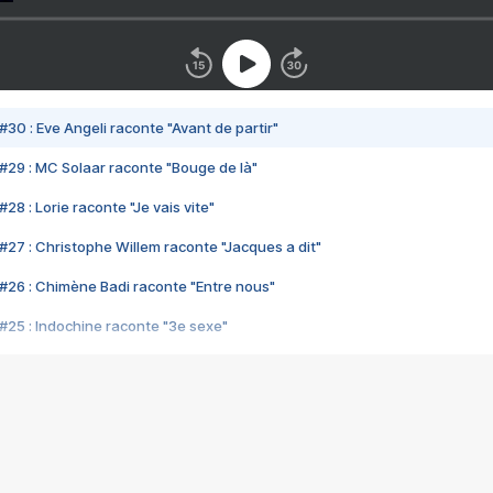
#30 : Eve Angeli raconte "Avant de partir"
#29 : MC Solaar raconte "Bouge de là"
28 : Lorie raconte "Je vais vite"
#27 : Christophe Willem raconte "Jacques a dit"
#26 : Chimène Badi raconte "Entre nous"
#25 : Indochine raconte "3e sexe"
#24 : Zaho raconte "C'est chelou"
#23 : Patrick Bruel raconte "Au café des délices"
#22 : Kyo raconte "Le chemin"
#21 : Nolwenn Leroy raconte "Cassé"