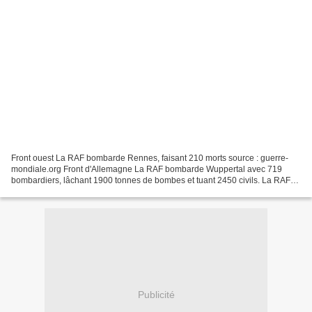
Front ouest La RAF bombarde Rennes, faisant 210 morts source : guerre-
mondiale.org Front d'Allemagne La RAF bombarde Wuppertal avec 719
bombardiers, lâchant 1900 tonnes de bombes et tuant 2450 civils. La RAF
déclare que Wuppertal a été "rayé de la carte"...
Publicité