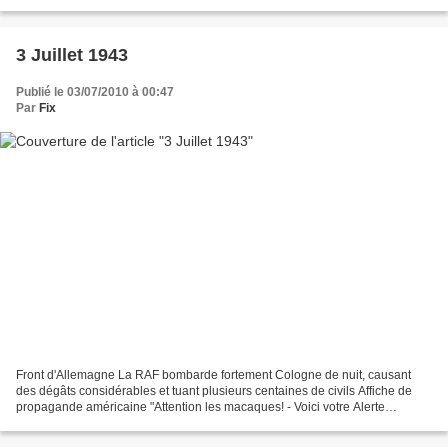
Martinique arrive dans la...
3 Juillet 1943
Publié le 03/07/2010 à 00:47
Par
Fix
Front d'Allemagne La RAF bombarde fortement Cologne de nuit, causant
des dégâts considérables et tuant plusieurs centaines de civils Affiche de
propagande américaine "Attention les macaques! - Voici votre Alerte
aérienne!" source : Worldwar-2.net, about.com...