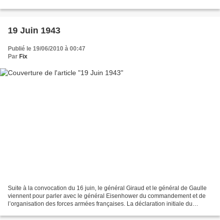
au mort, et appellent à des...
19 Juin 1943
Publié le 19/06/2010 à 00:47
Par
Fix
Suite à la convocation du 16 juin, le général Giraud et le général de Gaulle
viennent pour parler avec le général Eisenhower du commandement et de
l’organisation des forces armées françaises. La déclaration initiale du
général de Gaulle est : Je suis...