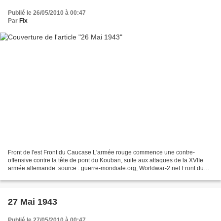
Publié le 26/05/2010 à 00:47
Par
Fix
Front de l'est Front du Caucase L'armée rouge commence une contre-
offensive contre la tête de pont du Kouban, suite aux attaques de la XVIIe
armée allemande. source : guerre-mondiale.org, Worldwar-2.net Front du
Pacifique nord A Attu, dans les Aléoutiennes,...
27 Mai 1943
Publié le 27/05/2010 à 00:47