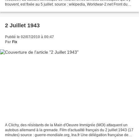
trouvent, est fixée au 5 juillet. source : wikipedia, Worldwar-2.net Front du
Pacifique sud Iles...
2 Juillet 1943
Publié le 02/07/2010 à 00:47
Par
Fix
A Clichy, des résistants de la Main d'Oeuvre Immigrée (MOI) attaquent un
autobus allemand à la grenade. Film d'actualité français du 2 juillet 1943 (17
minutes) source : guerre-mondiale.org, Ina.fr Une délégation française de