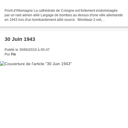
Front d'Allemagne La cathédrale de Cologne est fortement endommagée
par un raid aérien allié Largage de bombes au dessus d'une ville allemande
en 1943 lors d'un bombardement allié source : Worldwar-2.net,
inilossum.com (photo) Front du Pacifique sud iles...
30 Juin 1943
Publié le 30/06/2010 à 00:47
Par
Fix