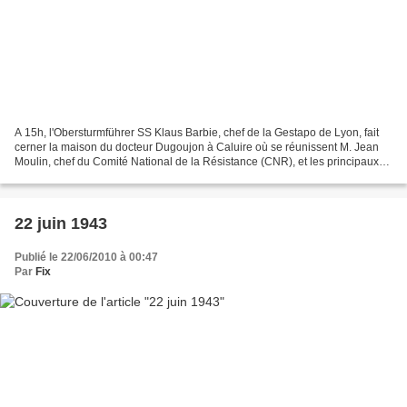
A 15h, l'Obersturmführer SS Klaus Barbie, chef de la Gestapo de Lyon, fait
cerner la maison du docteur Dugoujon à Caluire où se réunissent M. Jean
Moulin, chef du Comité National de la Résistance (CNR), et les principaux
chefs de la Résistance française,...
22 juin 1943
Publié le 22/06/2010 à 00:47
Par
Fix