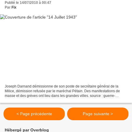
Publié le 14/07/2010 à 00:47
Par
Fix
Joseph Darnand démissionne de son poste de secrétaire général de la
Milice, démission refusée par le maréchal Pétain. Des manifestations de
masse et des grèves ont lieu dans les grandes villes. source : guerre-
mondiale.org Front de l'est Front sud La...
< Page précédente
Page suivante >
Hébergé par Overblog