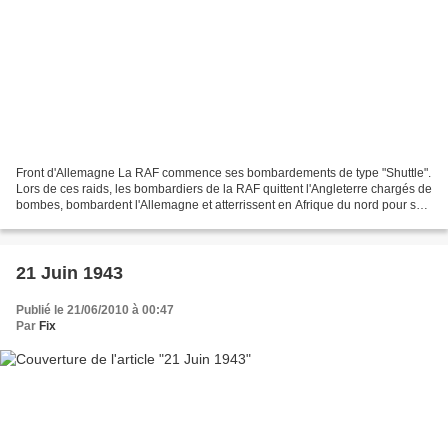
Front d'Allemagne La RAF commence ses bombardements de type "Shuttle".
Lors de ces raids, les bombardiers de la RAF quittent l'Angleterre chargés de
bombes, bombardent l'Allemagne et atterrissent en Afrique du nord pour se
ravitailler. Ils quittent ensuite...
21 Juin 1943
Publié le 21/06/2010 à 00:47
Par
Fix