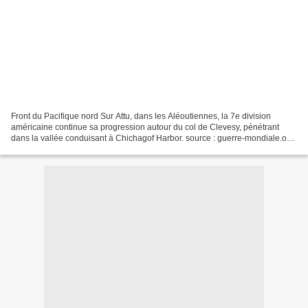
Front du Pacifique nord Sur Attu, dans les Aléoutiennes, la 7e division
américaine continue sa progression autour du col de Clevesy, pénétrant
dans la vallée conduisant à Chichagof Harbor. source : guerre-mondiale.org,
onwar.com Front de Birmanie Le commandement...