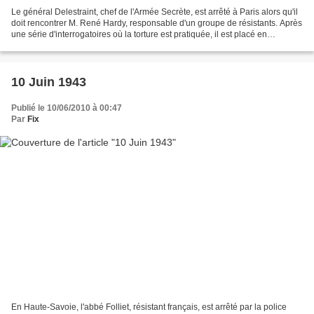
Le général Delestraint, chef de l'Armée Secrète, est arrêté à Paris alors qu'il
doit rencontrer M. René Hardy, responsable d'un groupe de résistants. Après
une série d'interrogatoires où la torture est pratiquée, il est placé en
détention à la maison...
10 Juin 1943
Publié le 10/06/2010 à 00:47
Par
Fix
En Haute-Savoie, l'abbé Folliet, résistant français, est arrêté par la police