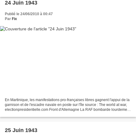
24 Juin 1943
Publié le 24/06/2010 à 00:47
Par
Fix
En Martinique, les manifestations pro-françaises libres gagnent l'appui de la
garnison et de l'escadre navale en poste sur l'île source : The world at war,
electionpresidentielle.com Front d'Allemagne La RAF bombarde lourdement
Elberfeld, dans la Ruhr....
25 Juin 1943