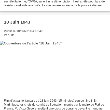
secrète italienne, l'OVRA, suite à une dénonciation. Il est arrêté pour faits de
résistance et aide aux Juifs. Il est incarcéré au siège de la police italienne, à
la Caserne...
18 Juin 1943
Publié le 18/06/2010 à 00:47
Par
Fix
Film d'actualité français du 18 juin 1943 (15 minutes) source : Ina.fr En
Martinique, les chefs du comité de libération, menés par le maire de Fort de
France, M. Victor Severe, mettent une croix de Lorraine devant le monument