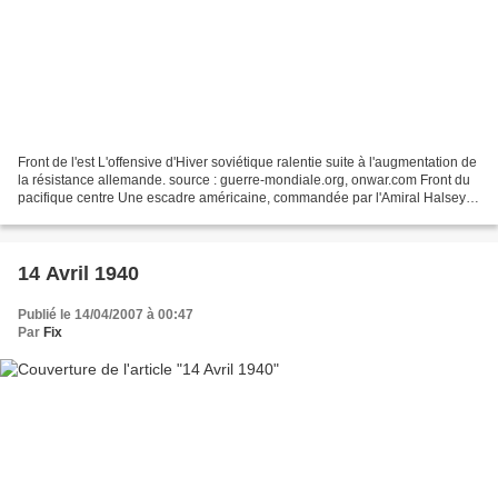
Front de l'est L'offensive d'Hiver soviétique ralentie suite à l'augmentation de
la résistance allemande. source : guerre-mondiale.org, onwar.com Front du
pacifique centre Une escadre américaine, commandée par l'Amiral Halsey et
comprenant le porte-avion...
14 Avril 1940
Publié le 14/04/2007 à 00:47
Par
Fix