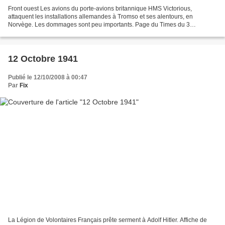
Front ouest Les avions du porte-avions britannique HMS Victorious,
attaquent les installations allemandes à Tromso et ses alentours, en
Norvège. Les dommages sont peu importants. Page du Times du 3
Septembre 1941 (page3) source : guerre-mondiale.org,...
12 Octobre 1941
Publié le 12/10/2008 à 00:47
Par
Fix
La Légion de Volontaires Français prête serment à Adolf Hitler. Affiche de