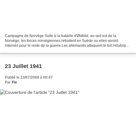
Campagne de Norvège Suite à la bataille d'Østfold, au sud est de la
Norvège, les forces norvégiennes retraitent en Suède ou elles seront
internés pour le reste de la guerre.Les allemands attaquent le fort Höytorp
qui leur barre la route, mais celui ci...
23 Juillet 1941
Publié le 23/07/2008 à 00:47
Par
Fix