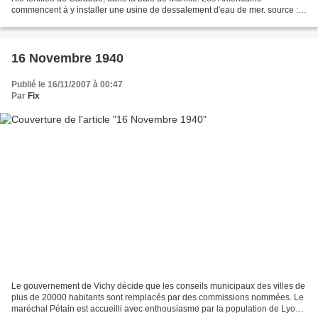
commencent à y installer une usine de dessalement d'eau de mer. source :
guerre-mondiale.org Front des indes...
16 Novembre 1940
Publié le 16/11/2007 à 00:47
Par
Fix
Le gouvernement de Vichy décide que les conseils municipaux des villes de
plus de 20000 habitants sont remplacés par des commissions nommées. Le
maréchal Pétain est accueilli avec enthousiasme par la population de Lyon.