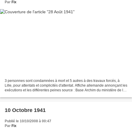
Par
Fix
3 personnes sont condamnées à mort et 5 autres à des travaux forcés, à
Lille, pour attentats et complicités d'attentat. Affiche allemande annonçant les
exécutions et les différentes peines source : Base Archim du ministère de la
culture (photo) Front...
10 Octobre 1941
Publié le 10/10/2008 à 00:47
Par
Fix