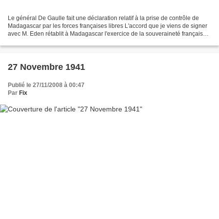
Le général De Gaulle fait une déclaration relatif à la prise de contrôle de
Madagascar par les forces françaises libres L'accord que je viens de signer
avec M. Eden rétablit à Madagascar l'exercice de la souveraineté française
et y efface les conséquences...
27 Novembre 1941
Publié le 27/11/2008 à 00:47
Par
Fix