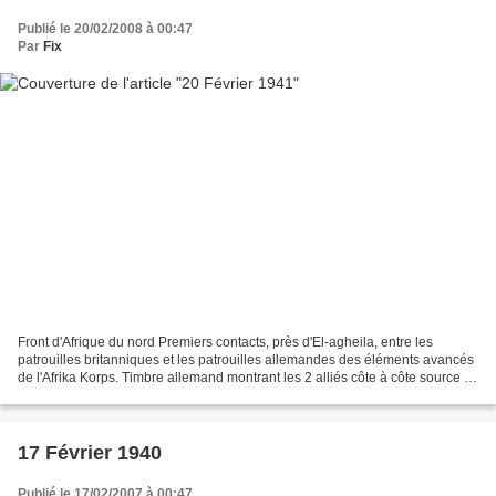
Publié le 20/02/2008 à 00:47
Par
Fix
Front d'Afrique du nord Premiers contacts, près d'El-agheila, entre les
patrouilles britanniques et les patrouilles allemandes des éléments avancés
de l'Afrika Korps. Timbre allemand montrant les 2 alliés côte à côte source :
onwar.com, guerre-mondiale.org...
17 Février 1940
Publié le 17/02/2007 à 00:47