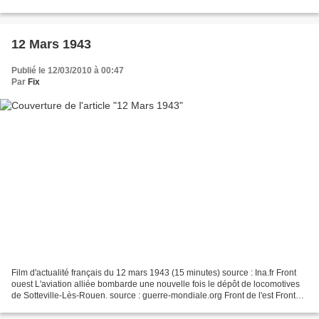
ces Corps d'Armée encerclés, ces généraux...
12 Mars 1943
Publié le 12/03/2010 à 00:47
Par
Fix
Film d'actualité français du 12 mars 1943 (15 minutes) source : Ina.fr Front
ouest L'aviation alliée bombarde une nouvelle fois le dépôt de locomotives
de Sotteville-Lès-Rouen. source : guerre-mondiale.org Front de l'est Front
centre L'armée rouge entre...