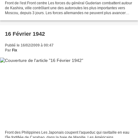
Front de l'est Front centre Les forces du général Guderian combattent autour
de Kashira, ville contrôlant une des autoroutes les plus importantes vers
Moscou, depuis 3 jours. Les forces allemandes ne peuvent plus avancer
sans de nouveau renforts et une...
16 Février 1942
Publié le 16/02/2009 à 00:47
Par
Fix
Front des Philippines Les Japonais coupent l'aqueduc qui ravitaille en eau
l'île fortifiée de Carabao, dans la baie de Manille. Les Américains