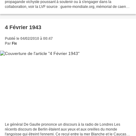
propagande vichyste poussant à soutenir ou à s'engager dans la
collaboration, voir la LVF source : guerre-mondiale.org, mémorial de caen
(photo) Front de l'est Front centre L'avance...
4 Février 1943
Publié le 04/02/2010 à 00:47
Par
Fix
Le général De Gaulle prononce un discours à la radio de Londres Les
récents discours de Berlin étalent aux yeux et aux oreilles du monde
l'angoisse qui étreint l'ennemi. Ce recul entre la mer Blanche et le Caucase,