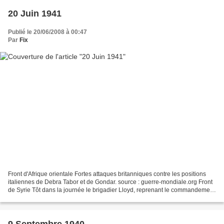
20 Juin 1941
Publié le 20/06/2008 à 00:47
Par
Fix
Front d'Afrique orientale Fortes attaques britanniques contre les positions
italiennes de Debra Tabor et de Gondar. source : guerre-mondiale.org Front
de Syrie Tôt dans la journée le brigadier Lloyd, reprenant le commandement
de la 5e brigade indienne,...
9 Septembre 1940