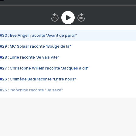
#30 : Eve Angeli raconte "Avant de partir"
#29 : MC Solaar raconte "Bouge de là"
28 : Lorie raconte "Je vais vite"
#27 : Christophe Willem raconte "Jacques a dit"
#26 : Chimène Badi raconte "Entre nous"
#25 : Indochine raconte "3e sexe"
#24 : Zaho raconte "C'est chelou"
#23 : Patrick Bruel raconte "Au café des délices"
#22 : Kyo raconte "Le chemin"
#21 : Nolwenn Leroy raconte "Cassé"