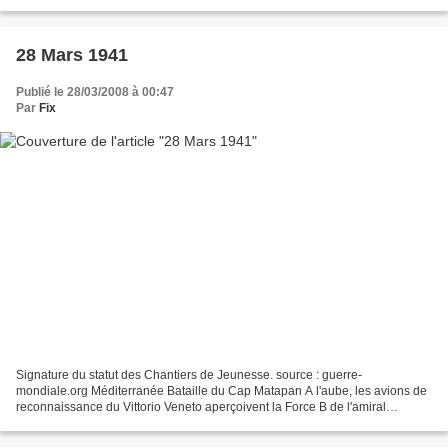
source : electionpresidentielle.com,...
28 Mars 1941
Publié le 28/03/2008 à 00:47
Par
Fix
Signature du statut des Chantiers de Jeunesse. source : guerre-
mondiale.org Méditerranée Bataille du Cap Matapan A l'aube, les avions de
reconnaissance du Vittorio Veneto aperçoivent la Force B de l'amiral
Pridham-Wippell à l'est de Gavdos. Comme celle-ci...