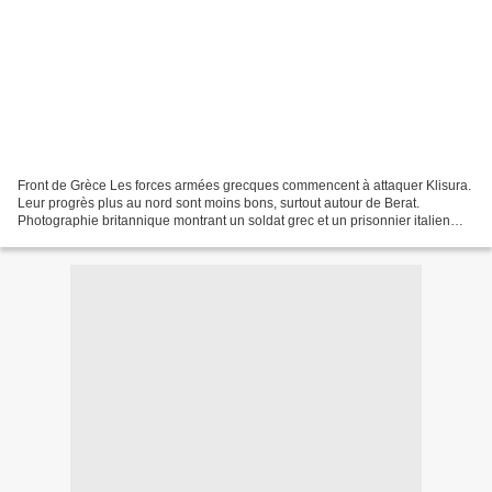
Front de Grèce Les forces armées grecques commencent à attaquer Klisura.
Leur progrès plus au nord sont moins bons, surtout autour de Berat.
Photographie britannique montrant un soldat grec et un prisonnier italien
source : guerre-mondiale.org, onwar.com,...