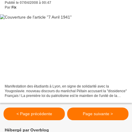
Publié le 07/04/2008 à 00:47
Par
Fix
Manifestation des étudiants à Lyon, en signe de solidarité avec la
Yougoslavie. nouveau discours du maréchal Pétain accusant la "dissidence"
Français ! La première loi du patriotisme est le maintien de l'unité de la
patrie. Si chacun prétendait se faire...
< Page précédente
Page suivante >
Hébergé par Overblog