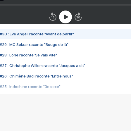
#30 : Eve Angeli raconte "Avant de partir"
#29 : MC Solaar raconte "Bouge de là"
28 : Lorie raconte "Je vais vite"
#27 : Christophe Willem raconte "Jacques a dit"
#26 : Chimène Badi raconte "Entre nous"
#25 : Indochine raconte "3e sexe"
#24 : Zaho raconte "C'est chelou"
#23 : Patrick Bruel raconte "Au café des délices"
#22 : Kyo raconte "Le chemin"
#21 : Nolwenn Leroy raconte "Cassé"