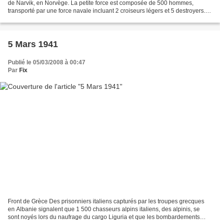
de Narvik, en Norvège. La petite force est composée de 500 hommes,
transporté par une force navale incluant 2 croiseurs légers et 5 destroyers.
10 navires sont coulés dans l'opération,...
5 Mars 1941
Publié le 05/03/2008 à 00:47
Par
Fix
Front de Grèce Des prisonniers italiens capturés par les troupes grecques
en Albanie signalent que 1 500 chasseurs alpins italiens, des alpinis, se
sont noyés lors du naufrage du cargo Liguria et que les bombardements