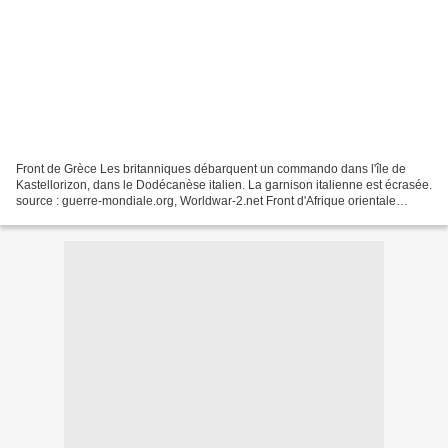
Front de Grèce Les britanniques débarquent un commando dans l'île de
Kastellorizon, dans le Dodécanèse italien. La garnison italienne est écrasée.
source : guerre-mondiale.org, Worldwar-2.net Front d'Afrique orientale
Mogadiscio est capturé par la 11e...