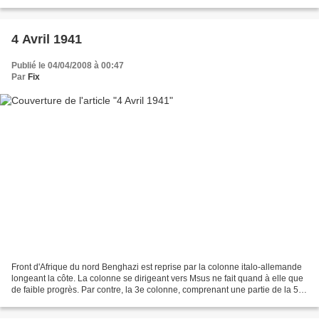
brigade française d'orient à Chelamet....
4 Avril 1941
Publié le 04/04/2008 à 00:47
Par
Fix
Front d'Afrique du nord Benghazi est reprise par la colonne italo-allemande
longeant la côte. La colonne se dirigeant vers Msus ne fait quand à elle que
de faible progrès. Par contre, la 3e colonne, comprenant une partie de la 5e
division légère allemande...