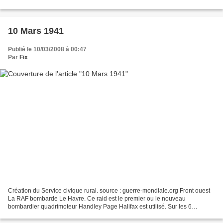
anglais ont causés d'importants dégâts...
10 Mars 1941
Publié le 10/03/2008 à 00:47
Par
Fix
Création du Service civique rural. source : guerre-mondiale.org Front ouest
La RAF bombarde Le Havre. Ce raid est le premier ou le nouveau
bombardier quadrimoteur Handley Page Halifax est utilisé. Sur les 6
bombardiers Halifax, 1 seul est abattu pendant...