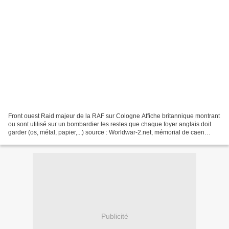
Front ouest Raid majeur de la RAF sur Cologne Affiche britannique montrant
ou sont utilisé sur un bombardier les restes que chaque foyer anglais doit
garder (os, métal, papier,...) source : Worldwar-2.net, mémorial de caen
(photo) Front de Grèce Benito...
Publicité