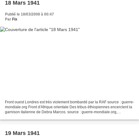
18 Mars 1941
Publié le 18/03/2008 à 00:47
Par
Fix
Front ouest Londres est très violement bombardé par la RAF source : guerre-
mondiale.org Front d'Afrique orientale Des tribus éthiopiennes encerclent la
garnison italienne de Debra Marcos. source : guerre-mondiale.org,
onwar.com Atlantique nord Le U105...
19 Mars 1941