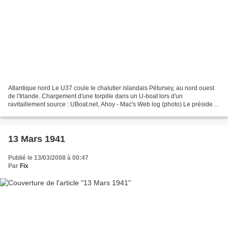
Atlantique nord Le U37 coule le chalutier islandais Pétursey, au nord ouest
de l'Irlande. Chargement d'une torpille dans un U-boat lors d'un
ravitaillement source : UBoat.net, Ahoy - Mac's Web log (photo) Le président
Roosevelt présente une loi d'affectation...
13 Mars 1941
Publié le 13/03/2008 à 00:47
Par
Fix