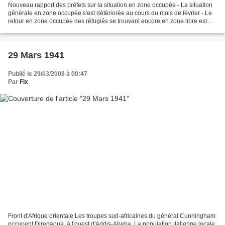
Nouveau rapport des préfets sur la situation en zone occupée - La situation
générale en zone occupée s'est détériorée au cours du mois de février - Le
retour en zone occupée des réfugiés se trouvant encore en zone libre est
accordé dans des conditions...
29 Mars 1941
Publié le 29/03/2008 à 00:47
Par
Fix
Front d'Afrique orientale Les troupes sud-africaines du général Cunningham
occupent Diredaoua, à l'ouest d'Addis-Abeba. La population italienne locale