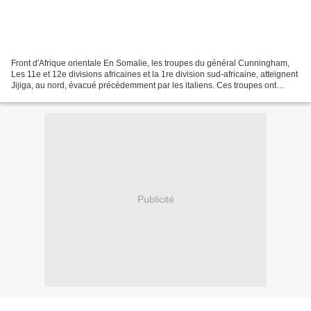
Front d'Afrique orientale En Somalie, les troupes du général Cunningham,
Les 11e et 12e divisions africaines et la 1re division sud-africaine, atteignent
Jijiga, au nord, évacué précédemment par les italiens. Ces troupes ont
progressés de 1200 kilomètres...
Publicité