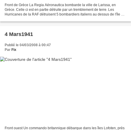
Front de Grèce La Regia Aéronautica bombarde la ville de Larissa, en
Grèce. Celle ci est en partie détruite par un tremblement de terre. Les
Hurricanes de la RAF détruisent 5 bombardiers italiens au dessus de l'île de
Corfou. source : onwar.com, guerre-mondiale.org...
4 Mars1941
Publié le 04/03/2008 à 00:47
Par
Fix
Front ouest Un commando britannique débarque dans les îles Lofoten, près