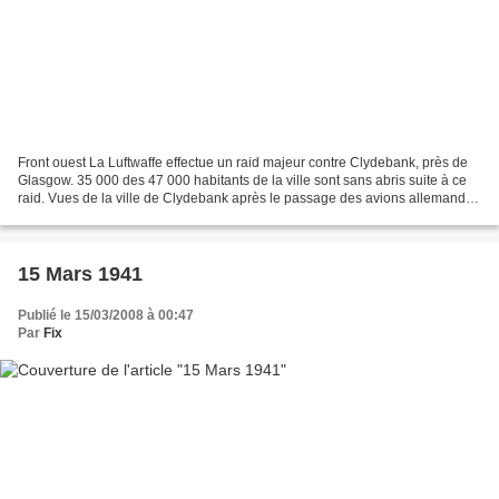
Front ouest La Luftwaffe effectue un raid majeur contre Clydebank, près de
Glasgow. 35 000 des 47 000 habitants de la ville sont sans abris suite à ce
raid. Vues de la ville de Clydebank après le passage des avions allemands
source : Worldwar-2.net, theclydebankstory.com...
15 Mars 1941
Publié le 15/03/2008 à 00:47
Par
Fix