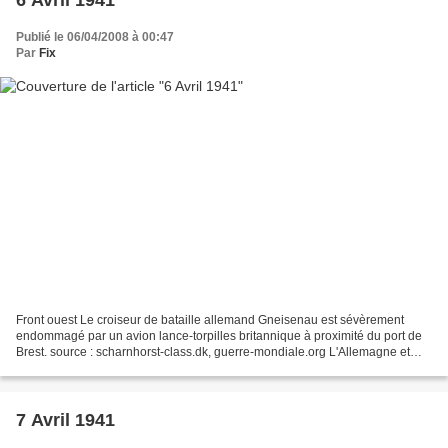
Publié le 06/04/2008 à 00:47
Par
Fix
Front ouest Le croiseur de bataille allemand Gneisenau est sévèrement
endommagé par un avion lance-torpilles britannique à proximité du port de
Brest. source : scharnhorst-class.dk, guerre-mondiale.org L'Allemagne et
l'Italie déclarent la guerre à la...
7 Avril 1941