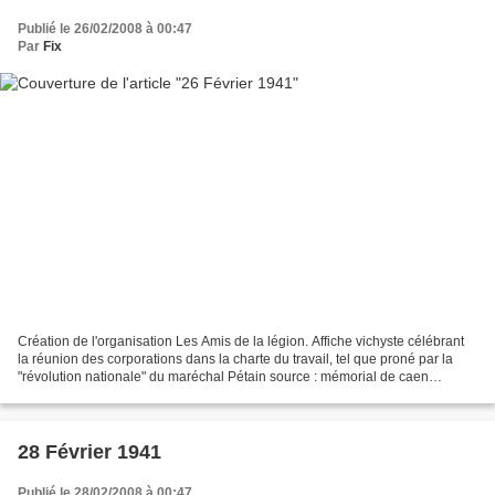
Publié le 26/02/2008 à 00:47
Par
Fix
Création de l'organisation Les Amis de la légion. Affiche vichyste célébrant
la réunion des corporations dans la charte du travail, tel que proné par la
"révolution nationale" du maréchal Pétain source : mémorial de caen
(photo), guerre-mondiale.org Atlantique...
28 Février 1941
Publié le 28/02/2008 à 00:47